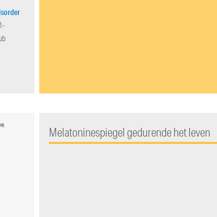
isorder
1-
ub
Melatoninespiegel gedurende het leven