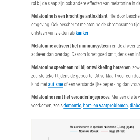
rol bij de slaap zijn ook andere effecten van melatonine in 
Melatonine is een krachtige antioxidant
. Hierdoor bescher
omgeving. Ook beschermt melatonine de chromosomen tijden
kanker
ontstaan van ziekten als
.
Melatonine activeert het immuunsysteem
en de afweer te
actiever dan overdag. Daarom is het goed om tijdens een infe
Melatonine speelt een rol bij ontwikkeling hersenen
, zow
zuurstoftekort tijdens de geboorte. Dit verklaart voor een
autisme
kind met
of een verstandelijke beperking dan vrou
Melatonine remt het verouderingsproces.
Mensen die te w
dementie
hart- en vaatproblemen
diabe
voorkomen, zoals
,
,