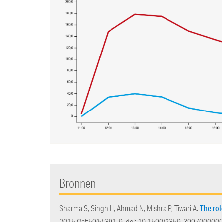
Bronnen
The rol
Sharma S, Singh H, Ahmad N, Mishra P, Tiwari A.
2015 Oct;59(5):391-9. doi: 10.1590/2359-399700000009