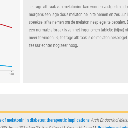
Te trage afbraak van melatonine kan worden vastgesteld doo
morgens een lage dosis melatonine in te nemen en zes uur l
speeksel af te nemen om de melatoninespiegel te bepalen. B
een normale afbraak is van het ingenomen tabletje (bijna) ni
meer te vinden. Bij te trage afbraak is de melatoninespiegel
zes uur echter nog zeer hoog.
e of melatonin in diabetes: therapeutic implications
.
Arch Endocrinol Meta
Preliminary study
8. Epub 2015 Aug 28. Kor Y, Geyikli I, Keskin M, Akan M.