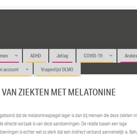
emen
ADHD
Jetlag
COVID-19
Andere
jn account
Vragenlijst DLMO
 VAN ZIEKTEN MET MELATONINE
etoond dat de melatoninespiegel lager is dan bij mensen die deze ziekten ni
 de
directe
oorzaak is van deze aandoeningen. De relatie tussen een lage
doeningen is echter wel zo sterk dat een
indirect
verband aannemelijk is. Beh