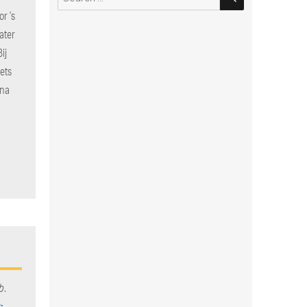
for:
r ’s
ater
ij
ets
 na
b
.
: