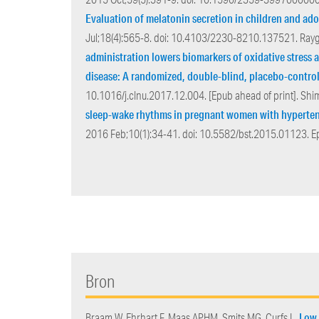
Evaluation of melatonin secretion in children and ado
Jul;18(4):565-8. doi: 10.4103/2230-8210.137521. Rayg
administration lowers biomarkers of oxidative stress a
disease: A randomized, double-blind, placebo-controll
10.1016/j.clnu.2017.12.004. [Epub ahead of print]. Shi
sleep-wake rhythms in pregnant women with hypertens
2016 Feb;10(1):34-41. doi: 10.5582/bst.2015.01123. E
Bron
Low
Braam W, Ehrhart F, Maas APHM, Smits MG, Curfs L.