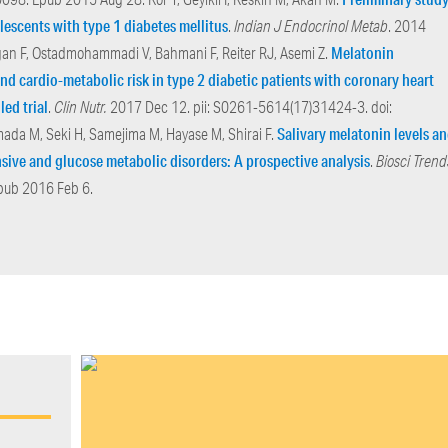
lescents with type 1 diabetes mellitus
.
Indian J Endocrinol Metab
. 2014
Melatonin
an F, Ostadmohammadi V, Bahmani F, Reiter RJ, Asemi Z.
nd cardio-metabolic risk in type 2 diabetic patients with coronary heart
ed trial
.
Clin Nutr.
2017 Dec 12. pii: S0261-5614(17)31424-3. doi:
Salivary melatonin levels a
mada M, Seki H, Samejima M, Hayase M, Shirai F.
ive and glucose metabolic disorders: A prospective analysis
.
Biosci Trend
pub 2016 Feb 6.