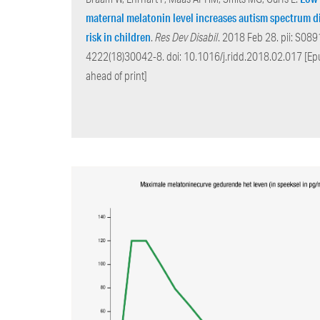
maternal melatonin level increases autism spectrum d
risk in children
.
Res Dev Disabil
. 2018 Feb 28. pii: S089
4222(18)30042-8. doi: 10.1016/j.ridd.2018.02.017 [Ep
ahead of print]