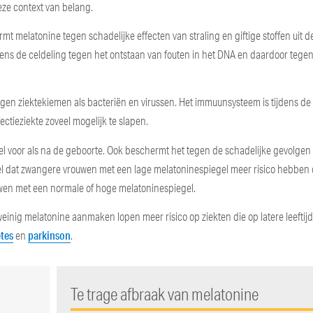
deze context van belang.
mt melatonine tegen schadelijke effecten van straling en giftige stoffen uit d
s de celdeling tegen het ontstaan van fouten in het DNA en daardoor tegen
gen ziektekiemen als bacteriën en virussen. Het immuunsysteem is tijdens de
ctieziekte zoveel mogelijk te slapen.
el voor als na de geboorte. Ook beschermt het tegen de schadelijke gevolgen
 deel dat zwangere vrouwen met een lage melatoninespiegel meer risico hebben
wen met een normale of hoge melatoninespiegel.
einig melatonine aanmaken lopen meer risico op ziekten die op latere leeftij
tes
parkinson
en
.
Te trage afbraak van melatonine