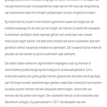
risicopreventie bij een coronaepidemie, maar ook om het risico op verspreiding
van kankercellen door het lichaam (uitzaaiingen) zo klein mogelijk te maken.
Bij onderzoek bij muizen is een verband gevonden tussen de hoogte van de
melatoninespiegel en de kans op het krijgen van kanker. Zo wordt een bepaalde
muizenstam (de Balb/c-stam) speciaal gefokt voor onderzoek naar nieuwe
medicijnen tegen kanker. Pas later werd ontdekt dat deze muizenstam door een
genetisch defect nauwelijks melatonine aanmaakt. Dat is waarschijnlijk mede de
oorzaak van dat kanker bij deze muizenstam vaak voorkomt.
De relatie tussen kanker en lage melatoninespiegels is ook bij mensen in
verscheidene grootschalige epidemiologische studies aangetoond. Dit is
onderzoek waarbij een grote groep mensen gedurende vele jaren wordt gevolgd.
Aan het begin worden basismetingen gedaan zodat later onderzocht kan worden
op welke punten mensen die een bepaalde ziekte kregen, verschillen van
mensen die die ziekte niet kregen. Een voorbeeld hiervan is het onderzoek door
Devoree en collega’s. Zij publiceerden in 2017 de resultaten van een