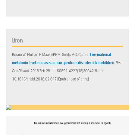
Bron
Braam W, Ehrhart F, Maas APHM, Smits MG, Curfs L.
Low maternal
melatonin level increases autism spectrum disorder risk in children
.
Res
Dev Disabil
. 2018 Feb 28. pii: S0891-4222(18)30042-8. doi:
10.1016/j.ridd.2018.02.017 [Epub ahead of print]