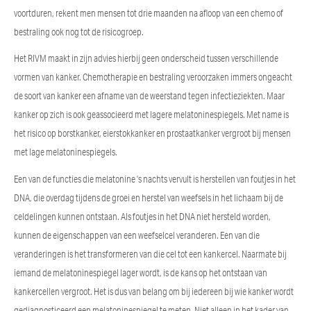
voortduren, rekent men mensen tot drie maanden na afloop van een chemo of
bestraling ook nog tot de risicogroep.
Het RIVM maakt in zijn advies hierbij geen onderscheid tussen verschillende
vormen van kanker. Chemotherapie en bestraling veroorzaken immers ongeacht
de soort van kanker een afname van de weerstand tegen infectieziekten. Maar
kanker op zich is ook geassocieerd met lagere melatoninespiegels. Met name is
het risico op borstkanker, eierstokkanker en prostaatkanker vergroot bij mensen
met lage melatoninespiegels.
Een van de functies die melatonine ’s nachts vervult is herstellen van foutjes in het
DNA, die overdag tijdens de groei en herstel van weefsels in het lichaam bij de
celdelingen kunnen ontstaan. Als foutjes in het DNA niet hersteld worden,
kunnen de eigenschappen van een weefselcel veranderen. Een van die
veranderingen is het transformeren van die cel tot een kankercel. Naarmate bij
iemand de melatoninespiegel lager wordt, is de kans op het ontstaan van
kankercellen vergroot. Het is dus van belang om bij iedereen bij wie kanker wordt
gediagnosticeerd een melatoninespiegel te meten. Niet alleen in het kader van