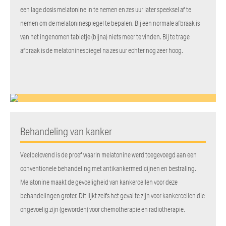
een lage dosis melatonine in te nemen en zes uur later speeksel af te
nemen om de melatoninespiegel te bepalen. Bij een normale afbraak is
van het ingenomen tabletje (bijna) niets meer te vinden. Bij te trage
afbraak is de melatoninespiegel na zes uur echter nog zeer hoog.
Behandeling van kanker
Veelbelovend is de proef waarin melatonine werd toegevoegd aan een
conventionele behandeling met antikankermedicijnen en bestraling.
Melatonine maakt de gevoeligheid van kankercellen voor deze
behandelingen groter. Dit lijkt zelfs het geval te zijn voor kankercellen die
ongevoelig zijn (geworden) voor chemotherapie en radiotherapie.