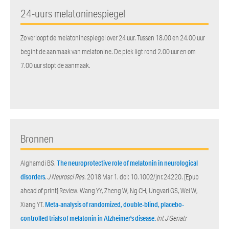
24-uurs melatoninespiegel
Zo verloopt de melatoninespiegel over 24 uur. Tussen 18.00 en 24.00 uur
begint de aanmaak van melatonine. De piek ligt rond 2.00 uur en om
7.00 uur stopt de aanmaak.
Bronnen
Alghamdi BS.
The neuroprotective role of melatonin in neurological
disorders
.
J Neurosci Res
. 2018 Mar 1. doi: 10.1002/jnr.24220. [Epub
ahead of print] Review. Wang YY, Zheng W, Ng CH, Ungvari GS, Wei W,
Xiang YT.
Meta-analysis of randomized, double-blind, placebo-
controlled trials of melatonin in Alzheimer's disease.
Int J Geriatr