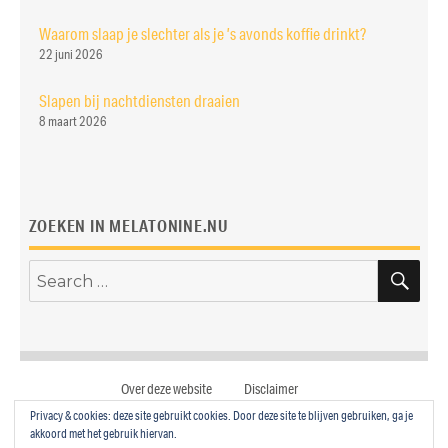
Waarom slaap je slechter als je ’s avonds koffie drinkt?
22 juni 2026
Slapen bij nachtdiensten draaien
8 maart 2026
ZOEKEN IN MELATONINE.NU
SE
Search
for:
Over deze website
Disclaimer
Privacy & cookies: deze site gebruikt cookies. Door deze site te blijven gebruiken, ga je
mail
twitter
facebook
akkoord met het gebruik hiervan.