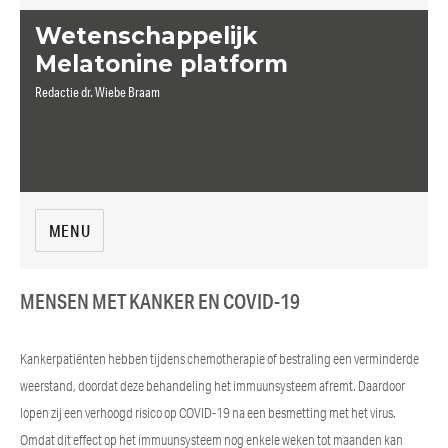
Wetenschappelijk
Melatonine platform
Redactie dr. Wiebe Braam
MENU
MENSEN MET KANKER EN COVID-19
Kankerpatiënten hebben tijdens chemotherapie of bestraling een verminderde
weerstand, doordat deze behandeling het immuunsysteem afremt. Daardoor
lopen zij een verhoogd risico op COVID-19 na een besmetting met het virus.
Omdat dit effect op het immuunsysteem nog enkele weken tot maanden kan