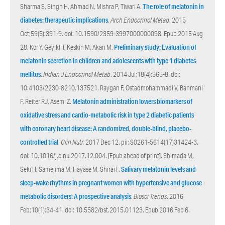
Sharma S, Singh H, Ahmad N, Mishra P, Tiwari A.
The role of melatonin in
diabetes: therapeutic implications
.
Arch Endocrinol Metab
. 2015
Oct;59(5):391-9. doi: 10.1590/2359-3997000000098. Epub 2015 Aug
28. Kor Y, Geyikli I, Keskin M, Akan M.
Preliminary study: Evaluation of
melatonin secretion in children and adolescents with type 1 diabetes
mellitus
.
Indian J Endocrinol Metab
. 2014 Jul;18(4):565-8. doi:
10.4103/2230-8210.137521. Raygan F, Ostadmohammadi V, Bahmani
F, Reiter RJ, Asemi Z.
Melatonin administration lowers biomarkers of
oxidative stress and cardio-metabolic risk in type 2 diabetic patients
with coronary heart disease: A randomized, double-blind, placebo-
controlled trial
.
Clin Nutr.
2017 Dec 12. pii: S0261-5614(17)31424-3.
doi: 10.1016/j.clnu.2017.12.004. [Epub ahead of print]. Shimada M,
Seki H, Samejima M, Hayase M, Shirai F.
Salivary melatonin levels and
sleep-wake rhythms in pregnant women with hypertensive and glucose
metabolic disorders: A prospective analysis
.
Biosci Trends
. 2016
Feb;10(1):34-41. doi: 10.5582/bst.2015.01123. Epub 2016 Feb 6.