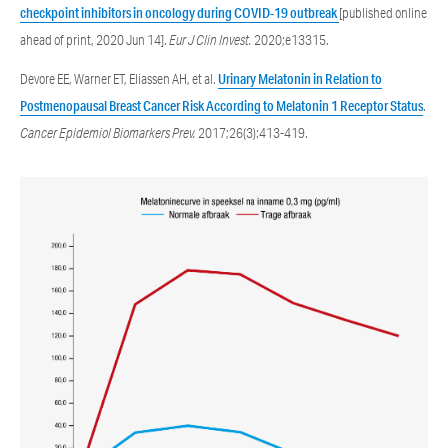
checkpoint inhibitors in oncology during COVID-19 outbreak
[published online
ahead of print, 2020 Jun 14].
Eur J Clin Invest.
2020;e13315.
Devore EE, Warner ET, Eliassen AH, et al.
Urinary Melatonin in Relation to
Postmenopausal Breast Cancer Risk According to Melatonin 1 Receptor Status
.
Cancer Epidemiol Biomarkers Prev.
2017;26(3):413-419.