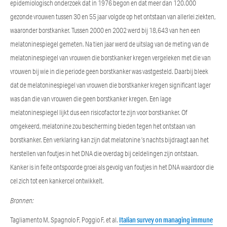
epidemiologisch onderzoek dat in 1976 begon en dat meer dan 120.000
gezonde vrouwen tussen 30 en 55 jaar volgde op het ontstaan van allerlei ziekten,
waaronder borstkanker. Tussen 2000 en 2002 werd bij 18,643 van hen een
melatoninespiegel gemeten. Na tien jaar werd de uitslag van de meting van de
melatoninespiegel van vrouwen die borstkanker kregen vergeleken met die van
vrouwen bij wie in die periode geen borstkanker was vastgesteld. Daarbij bleek
dat de melatoninespiegel van vrouwen die borstkanker kregen significant lager
was dan die van vrouwen die geen borstkanker kregen. Een lage
melatoninespiegel lijkt dus een risicofactor te zijn voor borstkanker. Of
omgekeerd, melatonine zou bescherming bieden tegen het ontstaan van
borstkanker. Een verklaring kan zijn dat melatonine ’s nachts bijdraagt aan het
herstellen van foutjes in het DNA die overdag bij celdelingen zijn ontstaan.
Kanker is in feite ontspoorde groei als gevolg van foutjes in het DNA waardoor die
cel zich tot een kankercel ontwikkelt.
Bronnen:
Tagliamento M, Spagnolo F, Poggio F, et al.
Italian survey on managing immune