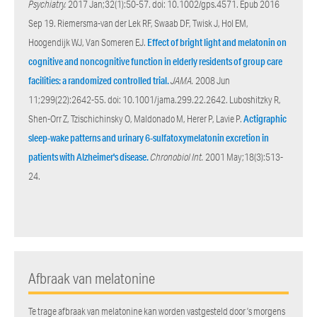
Psychiatry.
2017 Jan;32(1):50-57. doi: 10.1002/gps.4571. Epub 2016
Sep 19. Riemersma-van der Lek RF, Swaab DF, Twisk J, Hol EM,
Hoogendijk WJ, Van Someren EJ.
Effect of bright light and melatonin on
cognitive and noncognitive function in elderly residents of group care
facilities: a randomized controlled trial.
JAMA.
2008 Jun
11;299(22):2642-55. doi: 10.1001/jama.299.22.2642. Luboshitzky R,
Shen-Orr Z, Tzischichinsky O, Maldonado M, Herer P, Lavie P.
Actigraphic
sleep-wake patterns and urinary 6-sulfatoxymelatonin excretion in
patients with Alzheimer's disease.
Chronobiol Int.
2001 May;18(3):513-
24.
Afbraak van melatonine
Te trage afbraak van melatonine kan worden vastgesteld door ’s morgens