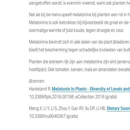
aangetroffen wordt, is evenmin vreemd, want ook planten 
Net als bij de mens speelt melatonine bij planten een rol in
Melatonine is ook betrokken bij bijvoorbeeld de groei en
overmatige warmte of juist koude, tegen droogte en zout.
Melatonine bevindt zich in alle delen van de plant (bladere
biedt het bescherming tegen schadelijke invloeden van buite
Planten die extreem rijk zijn aan melatonine zijn sint-jans
hoofdpijn). Ook tomaten, kersen, mais en amandelen bevatt
Bronnen:
Melatonin in Plants – Diversity of Levels and
Hardeland R.
10.3389/fpls.2016.00198. eCollection 2016 (gratis)
Dietary Sour
Meng X, Li Y, Li S, Zhou Y, Gan RY, Xu DP, Li HB.
10.3390/nu9040367 (gratis)