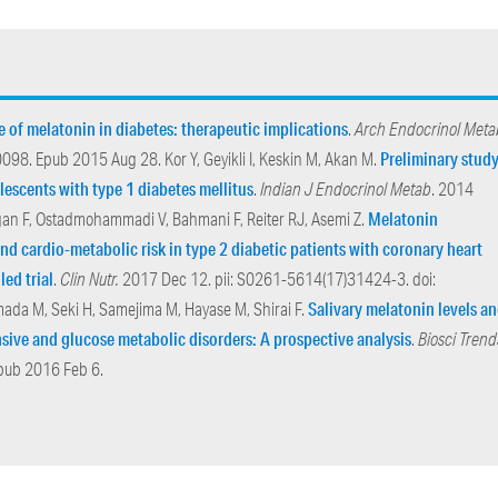
e of melatonin in diabetes: therapeutic implications
.
Arch Endocrinol Meta
Preliminary study
8. Epub 2015 Aug 28. Kor Y, Geyikli I, Keskin M, Akan M.
lescents with type 1 diabetes mellitus
.
Indian J Endocrinol Metab
. 2014
Melatonin
an F, Ostadmohammadi V, Bahmani F, Reiter RJ, Asemi Z.
nd cardio-metabolic risk in type 2 diabetic patients with coronary heart
ed trial
.
Clin Nutr.
2017 Dec 12. pii: S0261-5614(17)31424-3. doi:
Salivary melatonin levels a
mada M, Seki H, Samejima M, Hayase M, Shirai F.
ive and glucose metabolic disorders: A prospective analysis
.
Biosci Trend
pub 2016 Feb 6.