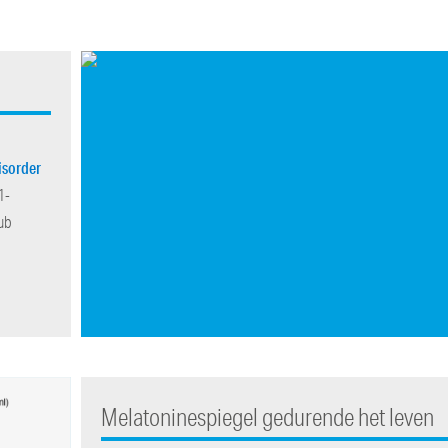
isorder
1-
ub
Melatoninespiegel gedurende het leven