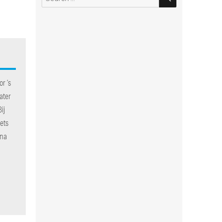
for:
r ’s
ater
ij
ets
 na