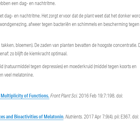
hebben een dag- en nachtritme.
 het dag- en nachtritme. Het zorgt ervoor dat de plant weet dat het donker word
 de wondgenezing, afweer tegen bacteriën en schimmels en bescherming tegen
n, takken, bloemen). De zaden van planten bevatten de hoogste concentratie. 
naf; zo blijft de kiemkracht optimaal.
kruid (natuurmiddel tegen depressies) en moederkruid (middel tegen koorts en
en veel melatonine.
 Multiplicity of Functions.
Front Plant Sci.
2016 Feb 19;7:198. doi:
ces and Bioactivities of Melatonin
.
Nutrients.
2017 Apr 7;9(4). pii: E367. doi: