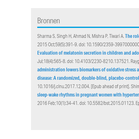
Bronnen
The rol
Sharma S, Singh H, Ahmad N, Mishra P, Tiwari A.
2015 Oct;59(5):391-9. doi: 10.1590/2359-399700000009
Evaluation of melatonin secretion in children and ado
Jul;18(4):565-8. doi: 10.4103/2230-8210.137521. Rayg
administration lowers biomarkers of oxidative stress a
disease: A randomized, double-blind, placebo-controll
10.1016/j.clnu.2017.12.004. [Epub ahead of print]. Shi
sleep-wake rhythms in pregnant women with hypertens
2016 Feb;10(1):34-41. doi: 10.5582/bst.2015.01123. E