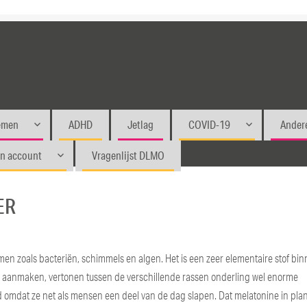
emen
ADHD
Jetlag
COVID-19
Andere
jn account
Vragenlijst DLMO
ER
ormen zoals bacteriën, schimmels en algen. Het is een zeer elementaire stof bi
n aanmaken, vertonen tussen de verschillende rassen onderling wel enorme
md omdat ze net als mensen een deel van de dag slapen. Dat melatonine in pla