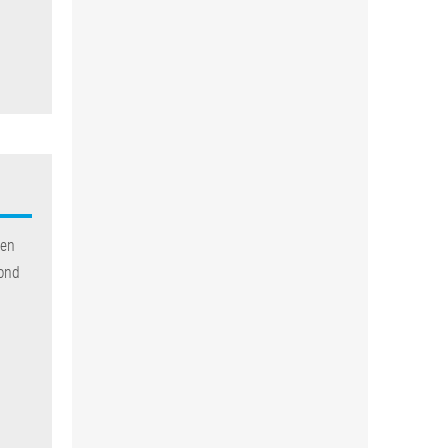
 en
rond