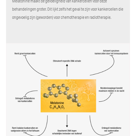
Melatonine maakt de gevoeligheid van kankercellen voor deze
behandelingen groter. Dit lijkt zelfs het geval te zijn voor kankercellen die
ongevoelig zijn (geworden) voor chemotherapie en radiotherapie.