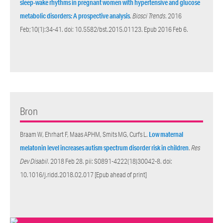
sleep-wake rhythms in pregnant women with hypertensive and glucose
metabolic disorders: A prospective analysis
.
Biosci Trends
. 2016
Feb;10(1):34-41. doi: 10.5582/bst.2015.01123. Epub 2016 Feb 6.
Bron
Braam W, Ehrhart F, Maas APHM, Smits MG, Curfs L.
Low maternal
melatonin level increases autism spectrum disorder risk in children
.
Res
Dev Disabil
. 2018 Feb 28. pii: S0891-4222(18)30042-8. doi:
10.1016/j.ridd.2018.02.017 [Epub ahead of print]