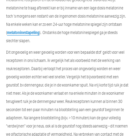
melatonine te traag afbreekt kan er bij inname van een lage dosis melatonine
toch ’s morgens een restant van de ingenomen dosis melatonine aanwezig zijn.
Na enkele weken kan er zo een 24-uur hoge melatonine spiegel zijn ontstaan
(
melatoninestapeling
). Ondanks de hoge melatoninespiegel ga je steeds
slechter slapen.
Dit ongevoelig en weer gevoelig worden voor een bepaalde stof geldt voor veel
receptoren in ons lichaam. Ik vergelijk het als voorbeeld met de werking van
reukreceptoren. Daarbij verloopt het proces van ongevoelig worden en weer
gevoelig worden echter wel veel sneller. Vergelijk het bijvoorbeeld met een
geurstof, bv dennengeur, die je in de woonkamer spuit. Na vrij korte tijd ruik je dat
niet meer. Als je de woonkamer verlaat en na enkele minuten in de woonkamer
terugkeert ruik je de dennengeur weer. Reukreceptoren kunnen al binnen 30
seconden tot een paar minuten na blootstelling aan een geurstof beginnen te
adapteren. Na langere blootstelling (bijv. >10 minuten) kan de geur volledig
“verdwijnen” voor je neus, ook al is de geurstof nog steeds aanwezig – dit noemen
we olfactorische adaptatie of vermoeidheid. Na verbreken van contact met de