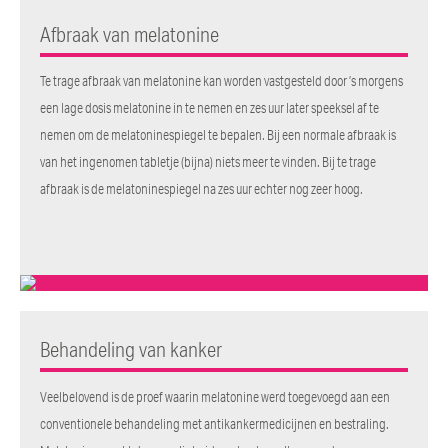
Afbraak van melatonine
Te trage afbraak van melatonine kan worden vastgesteld door ’s morgens
een lage dosis melatonine in te nemen en zes uur later speeksel af te
nemen om de melatoninespiegel te bepalen. Bij een normale afbraak is
van het ingenomen tabletje (bijna) niets meer te vinden. Bij te trage
afbraak is de melatoninespiegel na zes uur echter nog zeer hoog.
Behandeling van kanker
Veelbelovend is de proef waarin melatonine werd toegevoegd aan een
conventionele behandeling met antikankermedicijnen en bestraling.