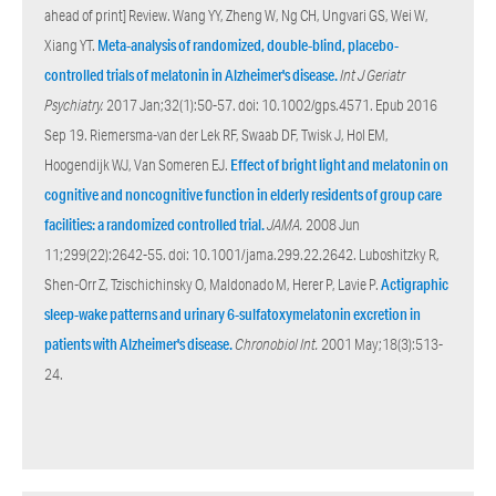
ahead of print] Review. Wang YY, Zheng W, Ng CH, Ungvari GS, Wei W,
Xiang YT.
Meta-analysis of randomized, double-blind, placebo-
controlled trials of melatonin in Alzheimer's disease.
Int J Geriatr
Psychiatry.
2017 Jan;32(1):50-57. doi: 10.1002/gps.4571. Epub 2016
Sep 19. Riemersma-van der Lek RF, Swaab DF, Twisk J, Hol EM,
Hoogendijk WJ, Van Someren EJ.
Effect of bright light and melatonin on
cognitive and noncognitive function in elderly residents of group care
facilities: a randomized controlled trial.
JAMA.
2008 Jun
11;299(22):2642-55. doi: 10.1001/jama.299.22.2642. Luboshitzky R,
Shen-Orr Z, Tzischichinsky O, Maldonado M, Herer P, Lavie P.
Actigraphic
sleep-wake patterns and urinary 6-sulfatoxymelatonin excretion in
patients with Alzheimer's disease.
Chronobiol Int.
2001 May;18(3):513-
24.