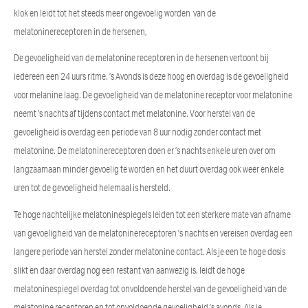
klok en leidt tot het steeds meer ongevoelig worden van de
melatoninereceptoren in de hersenen,
De gevoeligheid van de melatonine receptoren in de hersenen vertoont bij
iedereen een 24 uurs ritme. ’s Avonds is deze hoog en overdag is de gevoeligheid
voor melanine laag. De gevoeligheid van de melatonine receptor voor melatonine
neemt ’s nachts af tijdens contact met melatonine. Voor herstel van de
gevoeligheid is overdag een periode van 8 uur nodig zonder contact met
melatonine. De melatoninereceptoren doen er ’s nachts enkele uren over om
langzaamaan minder gevoelig te worden en het duurt overdag ook weer enkele
uren tot de gevoeligheid helemaal is hersteld.
Te hoge nachtelijke melatoninespiegels leiden tot een sterkere mate van afname
van gevoeligheid van de melatoninereceptoren ’s nachts en vereisen overdag een
langere periode van herstel zonder melatonine contact. Als je een te hoge dosis
slikt en daar overdag nog een restant van aanwezig is, leidt de hoge
melatoninespiegel overdag tot onvoldoende herstel van de gevoeligheid van de
melatonine receptoren en tot onvoldoende gevoeligheid ’s avonds. Als je