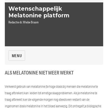
Wetenschappelijk
Melatonine platform
Redactie dr. Wiebe Braam
MENU
ALS MELATONINE NIET MEER WERKT
Verkeerd gebruik van melatonine (te hoge dosis bij mensen die melatonine te
traag afbreken) kan leiden tot ernstige slaapproblemen. Als je melatonine te
traag afbreekt is er de volgende morgen nog steeds een restant van de
ingenomen dosis melatonine in het bloed aanwezig. Dit ontregelt je biologische