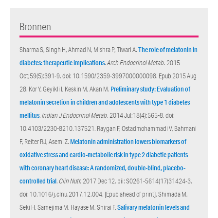
Bronnen
Sharma S, Singh H, Ahmad N, Mishra P, Tiwari A.
The role of melatonin in
diabetes: therapeutic implications
.
Arch Endocrinol Metab
. 2015
Oct;59(5):391-9. doi: 10.1590/2359-3997000000098. Epub 2015 Aug
28. Kor Y, Geyikli I, Keskin M, Akan M.
Preliminary study: Evaluation of
melatonin secretion in children and adolescents with type 1 diabetes
mellitus
.
Indian J Endocrinol Metab
. 2014 Jul;18(4):565-8. doi:
10.4103/2230-8210.137521. Raygan F, Ostadmohammadi V, Bahmani
F, Reiter RJ, Asemi Z.
Melatonin administration lowers biomarkers of
oxidative stress and cardio-metabolic risk in type 2 diabetic patients
with coronary heart disease: A randomized, double-blind, placebo-
controlled trial
.
Clin Nutr.
2017 Dec 12. pii: S0261-5614(17)31424-3.
doi: 10.1016/j.clnu.2017.12.004. [Epub ahead of print]. Shimada M,
Seki H, Samejima M, Hayase M, Shirai F.
Salivary melatonin levels and