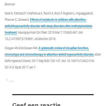
Bronnen
Masi G, Fantozzi P, Villafranca A, Tacchi A, Ricci F, Ruglioni L, Inguaggiato E,
Pfanner C, Cortese S.
Effects of melatonin in children with attention-
deficit/hyperactivity disorder with sleep disorders after methylphenidate
treatment
.
Neuropsychiatr Dis Treat
. 2019 Mar 7;15:663-667. doi:
10.2147/NDT.S193891. eCollection 2019.
Coogan AN & McGowan NM.
A systematic review of circadian function,
chronotype and chronotherapy in attention deficit hyperactivity disorder.
Atten
Defic Hyperact Disord
. 2017 Sep;9(3):129-147. doi: 10.1007/s12402-016-
0214-5. Epub 2017 Jan 7.
Categories
Tags
,
,
,
,
Geef een reactie