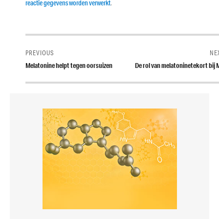
reactie gegevens worden verwerkt
.
Bericht
navigatie
PREVIOUS
NE
Previous
Next
Melatonine helpt tegen oorsuizen
De rol van melatoninetekort bij
post:
post: