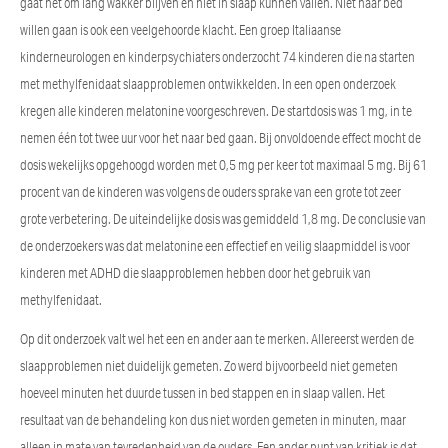
gaat het om lang wakker blijven en niet in slaap kunnen vallen. Niet naar bed
willen gaan is ook een veelgehoorde klacht. Een groep Italiaanse
kinderneurologen en kinderpsychiaters onderzocht 74 kinderen die na starten
met methylfenidaat slaapproblemen ontwikkelden. In een open onderzoek
kregen alle kinderen melatonine voorgeschreven. De startdosis was 1 mg, in te
nemen één tot twee uur voor het naar bed gaan. Bij onvoldoende effect mocht de
dosis wekelijks opgehoogd worden met 0,5 mg per keer tot maximaal 5 mg. Bij 61
procent van de kinderen was volgens de ouders sprake van een grote tot zeer
grote verbetering. De uiteindelijke dosis was gemiddeld 1,8 mg. De conclusie van
de onderzoekers was dat melatonine een effectief en veilig slaapmiddel is voor
kinderen met ADHD die slaapproblemen hebben door het gebruik van
methylfenidaat.
Op dit onderzoek valt wel het een en ander aan te merken. Allereerst werden de
slaapproblemen niet duidelijk gemeten. Zo werd bijvoorbeeld niet gemeten
hoeveel minuten het duurde tussen in bed stappen en in slaap vallen. Het
resultaat van de behandeling kon dus niet worden gemeten in minuten, maar
alleen in mate van tevredenheid van de ouders. Een ander punt van kritiek is dat