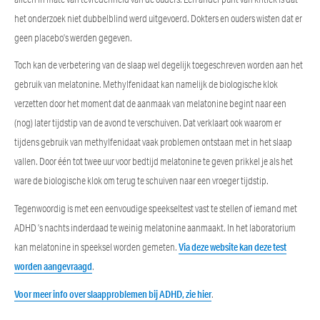
het onderzoek niet dubbelblind werd uitgevoerd. Dokters en ouders wisten dat er
geen placebo’s werden gegeven.
Toch kan de verbetering van de slaap wel degelijk toegeschreven worden aan het
gebruik van melatonine. Methylfenidaat kan namelijk de biologische klok
verzetten door het moment dat de aanmaak van melatonine begint naar een
(nog) later tijdstip van de avond te verschuiven. Dat verklaart ook waarom er
tijdens gebruik van methylfenidaat vaak problemen ontstaan met in het slaap
vallen. Door één tot twee uur voor bedtijd melatonine te geven prikkel je als het
ware de biologische klok om terug te schuiven naar een vroeger tijdstip.
Tegenwoordig is met een eenvoudige speekseltest vast te stellen of iemand met
ADHD ’s nachts inderdaad te weinig melatonine aanmaakt. In het laboratorium
kan melatonine in speeksel worden gemeten.
Via deze website kan deze test
worden aangevraagd
.
Voor meer info over slaapproblemen bij ADHD, zie hier
.