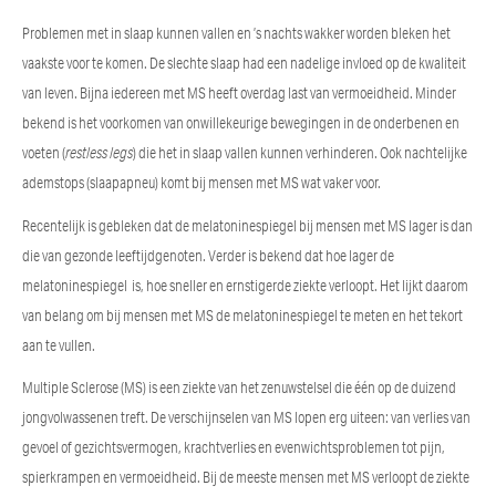
Problemen met in slaap kunnen vallen en ’s nachts wakker worden bleken het
vaakste voor te komen. De slechte slaap had een nadelige invloed op de kwaliteit
van leven. Bijna iedereen met MS heeft overdag last van vermoeidheid. Minder
bekend is het voorkomen van onwillekeurige bewegingen in de onderbenen en
voeten (
restless legs
) die het in slaap vallen kunnen verhinderen. Ook nachtelijke
ademstops (slaapapneu) komt bij mensen met MS wat vaker voor.
Recentelijk is gebleken dat de melatoninespiegel bij mensen met MS lager is dan
die van gezonde leeftijdgenoten. Verder is bekend dat hoe lager de
melatoninespiegel is, hoe sneller en ernstigerde ziekte verloopt. Het lijkt daarom
van belang om bij mensen met MS de melatoninespiegel te meten en het tekort
aan te vullen.
Multiple Sclerose (MS) is een ziekte van het zenuwstelsel die één op de duizend
jongvolwassenen treft. De verschijnselen van MS lopen erg uiteen: van verlies van
gevoel of gezichtsvermogen, krachtverlies en evenwichtsproblemen tot pijn,
spierkrampen en vermoeidheid. Bij de meeste mensen met MS verloopt de ziekte