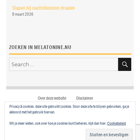
Slapen bij nachtdiensten draaien
8 maart 2026
ZOEKEN IN MELATONINE.NU
SE
Search
for:
Over deze website
Disclaimer
Privacy & cookies: deze site gebruikt cookies. Door deze site te blijven gebruiken, ga je
mail
twitter
facebook
akkoord met het gebruik hiervan.
Wil je meer weten, ook over hoe je cookies kunt beheren, kijk dan hier:
Cookiebeleid