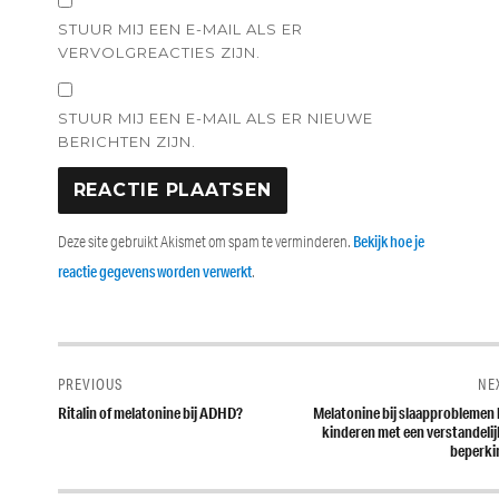
STUUR MIJ EEN E-MAIL ALS ER
VERVOLGREACTIES ZIJN.
STUUR MIJ EEN E-MAIL ALS ER NIEUWE
BERICHTEN ZIJN.
Deze site gebruikt Akismet om spam te verminderen.
Bekijk hoe je
reactie gegevens worden verwerkt
.
Bericht
navigatie
PREVIOUS
NE
Previous
Next
Ritalin of melatonine bij ADHD?
Melatonine bij slaapproblemen 
post:
post:
kinderen met een verstandeli
beperki