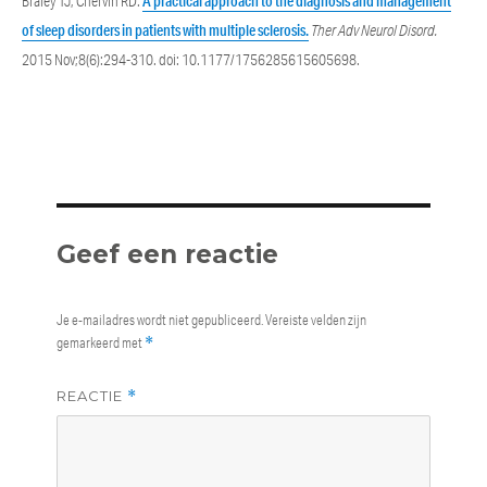
Braley TJ, Chervin RD.
A practical approach to the diagnosis and management
of sleep disorders in patients with multiple sclerosis.
Ther Adv Neurol Disord.
2015 Nov;8(6):294-310. doi: 10.1177/1756285615605698.
Categories
Geef een reactie
Je e-mailadres wordt niet gepubliceerd.
Vereiste velden zijn
gemarkeerd met
*
REACTIE
*