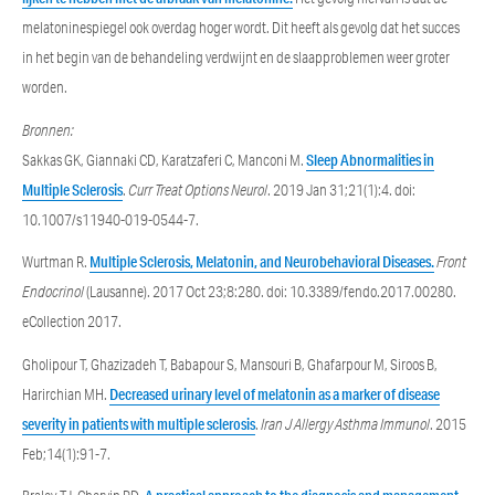
melatoninespiegel ook overdag hoger wordt. Dit heeft als gevolg dat het succes
in het begin van de behandeling verdwijnt en de slaapproblemen weer groter
worden.
Bronnen:
Sakkas GK, Giannaki CD, Karatzaferi C, Manconi M.
Sleep Abnormalities in
Multiple Sclerosis
.
Curr Treat Options Neurol
. 2019 Jan 31;21(1):4. doi:
10.1007/s11940-019-0544-7.
Wurtman R.
Multiple Sclerosis, Melatonin, and Neurobehavioral Diseases.
Front
Endocrinol
(Lausanne). 2017 Oct 23;8:280. doi: 10.3389/fendo.2017.00280.
eCollection 2017.
Gholipour T, Ghazizadeh T, Babapour S, Mansouri B, Ghafarpour M, Siroos B,
Harirchian MH.
Decreased urinary level of melatonin as a marker of disease
severity in patients with multiple sclerosis
.
Iran J Allergy Asthma Immunol
. 2015
Feb;14(1):91-7.