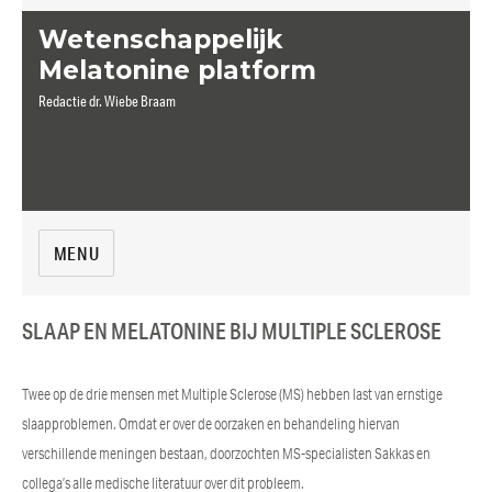
Wetenschappelijk
Melatonine platform
Redactie dr. Wiebe Braam
MENU
SLAAP EN MELATONINE BIJ MULTIPLE SCLEROSE
Twee op de drie mensen met Multiple Sclerose (MS) hebben last van ernstige
slaapproblemen. Omdat er over de oorzaken en behandeling hiervan
verschillende meningen bestaan, doorzochten MS-specialisten Sakkas en
collega’s alle medische literatuur over dit probleem.