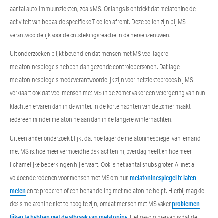
aantal auto-immuunziekten, zoals MS. Onlangs is ontdekt dat melatonine de
activiteit van bepaalde specifieke T-cellen afremt. Deze cellen zijn bij MS
verantwoordelijk voor de ontstekingsreactie in de hersenzenuwen.
Uit onderzoeken blijkt bovendien dat mensen met MS veel lagere
melatoninespiegels hebben dan gezonde controlepersonen. Dat lage
melatoninespiegels medeverantwoordelijk zijn voor het ziekteproces bij MS
verklaart ook dat veel mensen met MS in de zomer vaker een verergering van hun
klachten ervaren dan in de winter. In de korte nachten van de zomer maakt
iedereen minder melatonine aan dan in de langere winternachten.
Uit een ander onderzoek blijkt dat hoe lager de melatoninespiegel van iemand
met MS is, hoe meer vermoeidheidsklachten hij overdag heeft en hoe meer
lichamelijke beperkingen hij ervaart. Ook is het aantal shubs groter. Al met al
voldoende redenen voor mensen met MS om hun
melatoninespiegel te laten
meten
en te proberen of een behandeling met melatonine helpt. Hierbij mag de
dosis melatonine niet te hoog te zijn, omdat mensen met MS vaker
problemen
lijken te hebben met de afbraak van melatonine.
Het gevolg hiervan is dat de