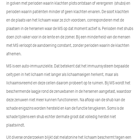
in golven met perioden waarin klachten plots ontstaan of verergeren (shubs) en
perioden waarin patiënten minder of geen klachten ervaren. De soort klachten
en de plaats van het lichaam waar ze zich voordoen, corresponderen met de
plaatsen in de hersenen waar de MS op dat moment actief is. Perioden met shubs
doen zich vaker voor in de lente en de zomer. Bij een minderheid van de mensen
met MS verloopt de aandoening constant, zonder perioden waarin de klachten
afnemen.
MS is een auto-immuunziekte. Dat betekent dat het immuunsysteem bepaalde
celtypen in het lichaam niet langer als lichaamseigen herkent, maar als
lichaamsvreemd en deze cellen daarom probeert op te ruimen. Bij MS wordt het
beschermende laagje rond de zenuwbanen in de hersenen aangetast, waardoor
deze zenuwen niet meer kunnen functioneren. Na afloop van de shub kan de
schade enigszins worden hersteld en kan de functie terugkeren. Soms is de
schade tijdens een shub echter dermate groot dat volledig herstel niet
plaatsvindt.
Uit diverse onderzoeken blijkt dat melatonine het lichaam beschermt tegen een