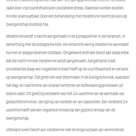
raakt door vrije zuurstofradicalen (oxidatieve stress). Daardoor worden eicellen
minder levensvatbaar. Door een behandeling met melatonine neemt de kans op
zwangerschap duidelijk toe.
Melatonine wordt ’s nachts aangemaakt in de pijnappelklier in de hersenen, in
samenhang met de biologische klok. Als iemand te weinig melatonine aanmaakt
kunnen er slaapproblemen ontstaan. Omgekeerd leidt een tekort aan slaap ertoe
dat die nacht minder melatonine wordt aangemaakt. Aangetoond is dat
onvoldoende slaap een negatieve invloed heeft op de vruchtbaarheid en de kans
op zwangerschap. Dat geldt ook voor stoornissen in de biologische klok, waardoor
het dag- en nachtritme van diverse hormonen en stofwisselingsprocessen uit
balans raakt. Dit geldt bijvoorbeeld voor het 24-uursritme van de aanmaak van
geslachtshormonen, de rijping van eicellen en van zaadcellen. Een verstoord 24-
uursritme heeft ook een negatieve invloed op een gezond verloop van de
zwangerschap.
Uiteraard is een tekort aan melatonine niet de enige oorzaak van verminderde