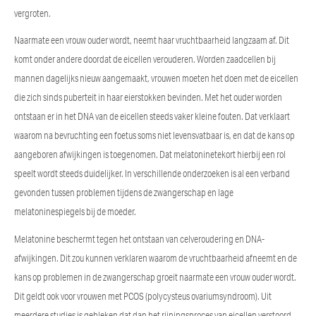
vergroten.
Naarmate een vrouw ouder wordt, neemt haar vruchtbaarheid langzaam af. Dit
komt onder andere doordat de eicellen verouderen. Worden zaadcellen bij
mannen dagelijks nieuw aangemaakt, vrouwen moeten het doen met de eicellen
die zich sinds puberteit in haar eierstokken bevinden. Met het ouder worden
ontstaan er in het DNA van de eicellen steeds vaker kleine fouten. Dat verklaart
waarom na bevruchting een foetus soms niet levensvatbaar is, en dat de kans op
aangeboren afwijkingen is toegenomen. Dat melatoninetekort hierbij een rol
speelt wordt steeds duidelijker. In verschillende onderzoeken is al een verband
gevonden tussen problemen tijdens de zwangerschap en lage
melatoninespiegels bij de moeder.
Melatonine beschermt tegen het ontstaan van celveroudering en DNA-
afwijkingen. Dit zou kunnen verklaren waarom de vruchtbaarheid afneemt en de
kans op problemen in de zwangerschap groeit naarmate een vrouw ouder wordt.
Dit geldt ook voor vrouwen met PCOS (polycysteus ovariumsyndroom). Uit
meerdere studies is gebleken dat dan het rijpingsproces van eicellen verstoord