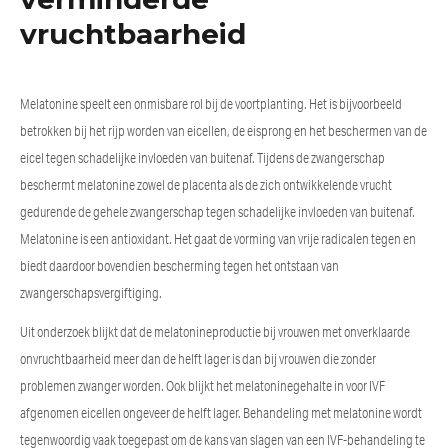
vruchtbaarheid
Melatonine speelt een onmisbare rol bij de voortplanting. Het is bijvoorbeeld
betrokken bij het rijp worden van eicellen, de eisprong en het beschermen van de
eicel tegen schadelijke invloeden van buitenaf. Tijdens de zwangerschap
beschermt melatonine zowel de placenta als de zich ontwikkelende vrucht
gedurende de gehele zwangerschap tegen schadelijke invloeden van buitenaf.
Melatonine is een antioxidant. Het gaat de vorming van vrije radicalen tegen en
biedt daardoor bovendien bescherming tegen het ontstaan van
zwangerschapsvergiftiging.
Uit onderzoek blijkt dat de melatonineproductie bij vrouwen met onverklaarde
onvruchtbaarheid meer dan de helft lager is dan bij vrouwen die zonder
problemen zwanger worden. Ook blijkt het melatoninegehalte in voor IVF
afgenomen eicellen ongeveer de helft lager. Behandeling met melatonine wordt
tegenwoordig vaak toegepast om de kans van slagen van een IVF-behandeling te