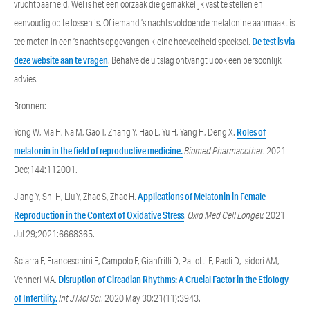
vruchtbaarheid. Wel is het een oorzaak die gemakkelijk vast te stellen en
eenvoudig op te lossen is. Of iemand ’s nachts voldoende melatonine aanmaakt is
tee meten in een ’s nachts opgevangen kleine hoeveelheid speeksel.
De test is via
deze website aan te vragen
. Behalve de uitslag ontvangt u ook een persoonlijk
advies.
Bronnen:
Yong W, Ma H, Na M, Gao T, Zhang Y, Hao L, Yu H, Yang H, Deng X.
Roles of
melatonin in the field of reproductive medicine.
Biomed Pharmacother
. 2021
Dec;144:112001.
Jiang Y, Shi H, Liu Y, Zhao S, Zhao H.
Applications of Melatonin in Female
Reproduction in the Context of Oxidative Stress
.
Oxid Med Cell Longev.
2021
Jul 29;2021:6668365.
Sciarra F, Franceschini E, Campolo F, Gianfrilli D, Pallotti F, Paoli D, Isidori AM,
Venneri MA.
Disruption of Circadian Rhythms: A Crucial Factor in the Etiology
of Infertility.
Int J Mol Sci
. 2020 May 30;21(11):3943.