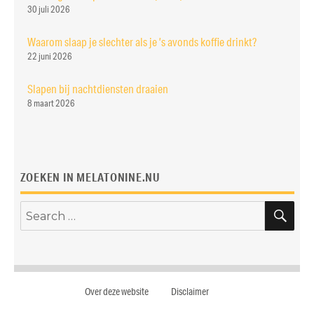
30 juli 2026
Waarom slaap je slechter als je ’s avonds koffie drinkt?
22 juni 2026
Slapen bij nachtdiensten draaien
8 maart 2026
ZOEKEN IN MELATONINE.NU
SE
Search
for:
Over deze website
Disclaimer