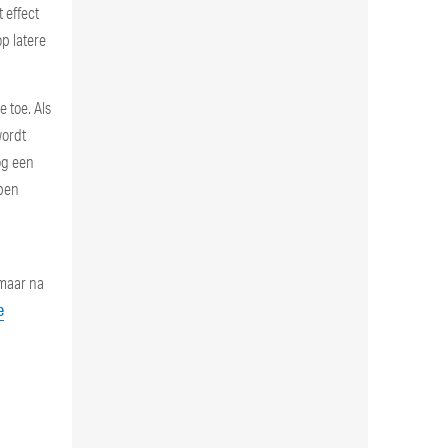
 effect
op latere
 toe. Als
wordt
og een
 ben
 maar na
e