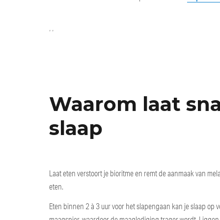
Categories
Tags
,
,
Waarom laat snac
slaap
Laat eten verstoort je bioritme en remt de aanmaak van mel
eten.
Eten binnen 2 à 3 uur voor het slapengaan kan je slaap op ver
maagspier, waardoor de maaglediging trager wordt. Liggen 