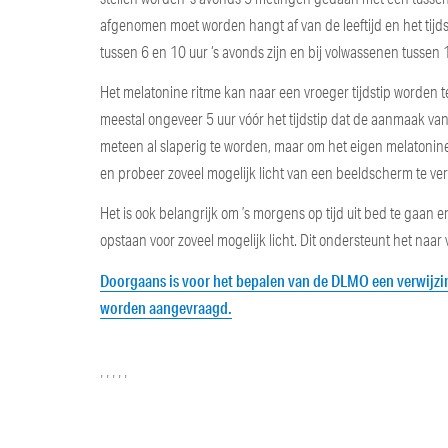
afgenomen moet worden hangt af van de leeftijd en het tijdst
tussen 6 en 10 uur ‘s avonds zijn en bij volwassenen tussen 1
Het melatonine ritme kan naar een vroeger tijdstip worden 
meestal ongeveer 5 uur vóór het tijdstip dat de aanmaak van 
meteen al slaperig te worden, maar om het eigen melatonine 
en probeer zoveel mogelijk licht van een beeldscherm te ve
Het is ook belangrijk om ’s morgens op tijd uit bed te gaan 
opstaan voor zoveel mogelijk licht. Dit ondersteunt het naar 
Doorgaans is voor het bepalen van de DLMO een verwijzi
worden aangevraagd.
Categories
Tags
,
,
,
,
,