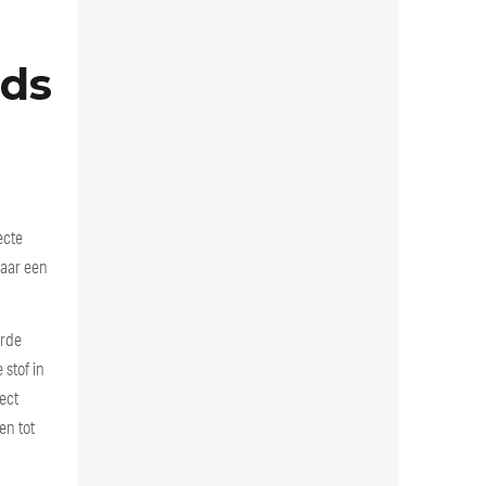
nds
ecte
naar een
erde
stof in
ect
en tot