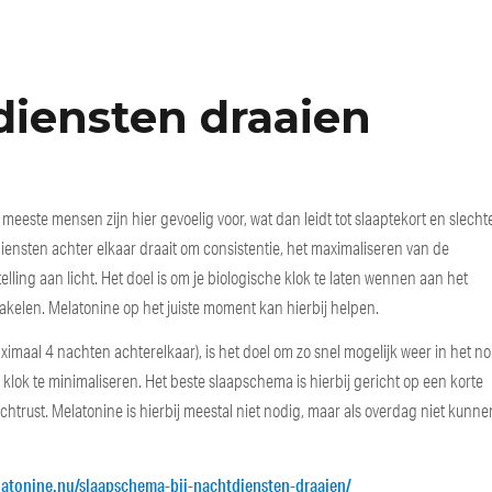
diensten draaien
eeste mensen zijn hier gevoelig voor, wat dan leidt tot slaaptekort en slecht
ensten achter elkaar draait om consistentie, het maximaliseren van de
ling aan licht. Het doel is om je biologische klok te laten wennen aan het
hakelen. Melatonine op het juiste moment kan hierbij helpen.
ximaal 4 nachten achterelkaar), is het doel om zo snel mogelijk weer in het n
e klok te minimaliseren. Het beste slaapschema is hierbij gericht op een korte
chtrust. Melatonine is hierbij meestal niet nodig, maar als overdag niet kunn
latonine.nu/slaapschema-bij-nachtdiensten-draaien/