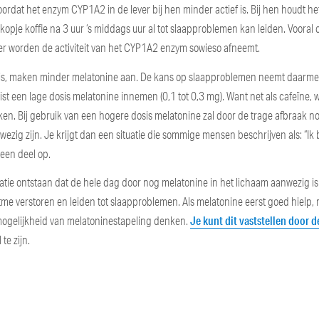
rdat het enzym CYP1A2 in de lever bij hen minder actief is. Bij hen houdt het
opje koffie na 3 uur ‘s middags uur al tot slaapproblemen kan leiden. Vooral 
er worden de activiteit van het CYP1A2 enzym sowieso afneemt.
 is, maken minder melatonine aan. De kans op slaapproblemen neemt daarmee
ist een lage dosis melatonine innemen (0,1 tot 0,3 mg). Want net als cafeïne, 
en. Bij gebruik van een hogere dosis melatonine zal door de trage afbraak n
zig zijn. Je krijgt dan een situatie die sommige mensen beschrijven als: “Ik
 een deel op.
uatie ontstaan dat de hele dag door nog melatonine in het lichaam aanwezig is
ritme verstoren en leiden tot slaapproblemen. Als melatonine eerst goed hielp,
Je kunt dit vaststellen door d
 mogelijkheid van melatoninestapeling denken.
 te zijn.