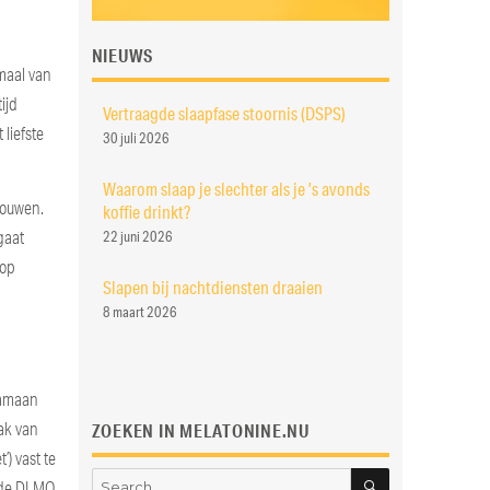
NIEUWS
maal van
tijd
Vertraagde slaapfase stoornis (DSPS)
 liefste
30 juli 2026
Waarom slaap je slechter als je ’s avonds
houwen.
koffie drinkt?
gaat
22 juni 2026
 op
Slapen bij nachtdiensten draaien
8 maart 2026
aamaan
aak van
ZOEKEN IN MELATONINE.NU
) vast te
SEARCH
Search
n de DLMO