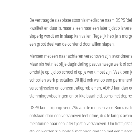
De vertraagde slaapfase stoornis (medische naam DSPS ‘del
kwaliteit en duur is, maar alleen naar een later tijdstip is ver
slaperig wordt en in slaap kan vallen. Tegelijk heb je ’s mor
een groot deel van de ochtend door willen slapen.
Mensen met een naar achteren verschoven zijn ‘avondmensen’. 
Maar als het niet bij je dagindeling past vanwege werk of sch
omdat je op tijd op school of op je werk moet zijn. Vaak ben
school en werk prestaties. Dit lijkt ook wel op een permane
verschijnselen en concentratieproblemen. ADHD kan dan een
stemmingswisselingen en prikkelbaarheid, soms met depres
DSPS komt bij ongeveer 7% van de mensen voor. Soms is dit
ontstaan door een verschoven leef ritme, dus te lang ’s avon
melatonine naar een later tijdstip verschoven. Om het tijds
stellen worden ’s avonds 5 metingen gedaan met een tussen