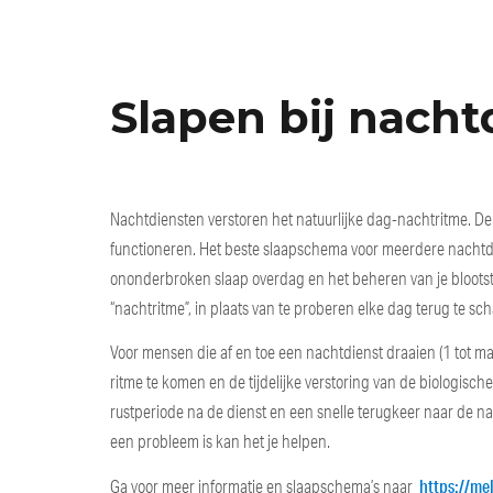
Slapen bij nacht
Nachtdiensten verstoren het natuurlijke dag-nachtritme. De m
functioneren. Het beste slaapschema voor meerdere nachtdi
ononderbroken slaap overdag en het beheren van je blootstel
“nachtritme”, in plaats van te proberen elke dag terug te sc
Voor mensen die af en toe een nachtdienst draaien (1 tot ma
ritme te komen en de tijdelijke verstoring van de biologisch
rustperiode na de dienst en een snelle terugkeer naar de na
een probleem is kan het je helpen.
https://me
Ga voor meer informatie en slaapschema’s naar