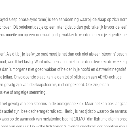
ayed sleep phase syndrome’) is een aandoening waarbij de slaap op zich nor
schoven. Dit betekent dat je op een later tijdstip dan gebruikelijk is voor de leef
gens moeite om op een normaal tijdstip wakker te worden en zou je eigenlijk het
Als dit bij je leefwijze past moet je het dan ook niet als een ‘stoornis’ besc
ool, wordt het lastig. Want uitslapen zit er niet in als doordeweeks de wekker 
 je dan ’s morgens niet goed wakker of helder in je hoofd en dat werkt negatief
nte jetlag. Onvoldoende slaap kan leiden tot of bijdragen aan ADHD-achtige
 gevolg zijn van de slaapstoornis, niet omgekeerd. Ook zie je dan
sieve of angstige stemming.
 het gevolg van een stoornis in de biologische klok. Maar het kan ook langz
ds actief zijn, beeldschermgebruik etc. Hierbij is het tijdstip waarop de aanm
tip waarop de aanmaak van melatonine begint (DLMO, ‘dim light melatonin onset’
poos van een uur. Op welke tijdstippen ’s avonds speeksel voor bepaling va