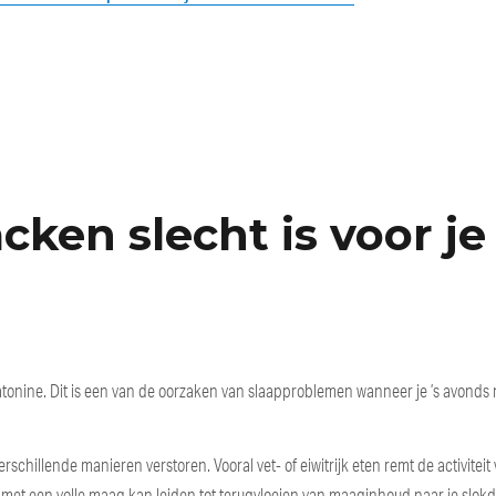
ken slecht is voor je
atonine. Dit is een van de oorzaken van slaapproblemen wanneer je ’s avonds
schillende manieren verstoren. Vooral vet- of eiwitrijk eten remt de activiteit
met een volle maag kan leiden tot terugvloeien van maaginhoud naar je slok