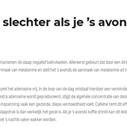
slechter als je ’s avo
chanismen de slaap negatief beïnvloeden. Allereerst gebeurt dat door een dir
nmaak van melatonine en stelt het ’s avonds de aanmaak van melatonine uit 
komt het adenosine vrij. In de loop van de dag ontstaat hierdoor een vermind
xtra adenosine wordt geproduceerd, stijgt de algehele concentratie van deze 
ke inspanning vaak een gezonde, diepe vermoeidheid voelt. Cafeïne remt dit eff
pdruk is dan werkelijk het geval is. Als je ’s avonds koffie drinkt kan dit leid
 het ’s nachts vaker wakker worden.