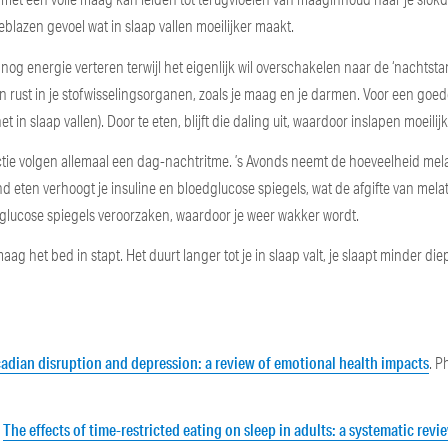
eblazen gevoel wat in slaap vallen moeilijker maakt.
m nog energie verteren terwijl het eigenlijk wil overschakelen naar de ‘nachtstan
en rust in je stofwisselingsorganen, zoals je maag en je darmen. Voor een goed
 in slaap vallen). Door te eten, blijft die daling uit, waardoor inslapen moeilij
ctie volgen allemaal een dag-nachtritme. ’s Avonds neemt de hoeveelheid mel
ond eten verhoogt je insuline en bloedglucose spiegels, wat de afgifte van mela
 glucose spiegels veroorzaken, waardoor je weer wakker wordt.
aag het bed in stapt. Het duurt langer tot je in slaap valt, je slaapt minder die
rcadian disruption and depression: a review of emotional health impacts
. P
The effects of time-restricted eating on sleep in adults: a systematic revi
.