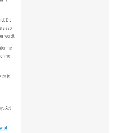
d’. Dit
e slaap
ker wordt.
atonine
tonine
p en je
hys Act
ew of