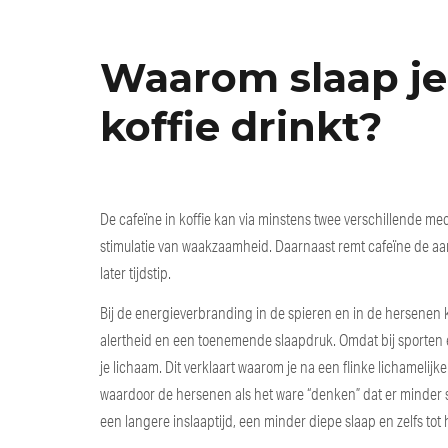
Waarom slaap je 
koffie drinkt?
De cafeïne in koffie kan via minstens twee verschillende me
stimulatie van waakzaamheid. Daarnaast remt cafeïne de aa
later tijdstip.
Bij de energieverbranding in de spieren en in de hersenen 
alertheid en een toenemende slaapdruk. Omdat bij sporten e
je lichaam. Dit verklaart waarom je na een flinke lichamelij
waardoor de hersenen als het ware “denken” dat er minder slaa
een langere inslaaptijd, een minder diepe slaap en zelfs tot