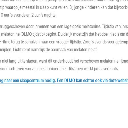
ip waarop je meestal in slaap kunt vallen. Bij jonge kinderen kan dat bijvoor
0 uur ’s avonds en 2 uur ’s nachts.
teruggeschoven door innemen van een lage dosis melatonine. Tijdstip van inn
melatonine (DLMO tijdstip) begint. Duidelijk moet zijn dat het doel niet is om
ritme terug te schuiven naar een vroeger tijdstip. Zorg ‘s avonds voor getemp
rmijden. Licht remt namelijk de aanmaak van melatonine af.
en niet lang uit te slapen, want dit onderhoudt het verschoven melatonine ritme
voren schuiven van zijn melatonineritme. Uitslapen werkt juist averechts.
ng naar een slaapcentrum nodig. Een DLMO kan echter ook via deze websi