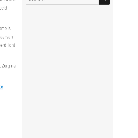
for:
beeld
ame is
 daarvan
erd licht
. Zorg na
te