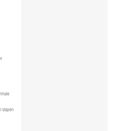
er
ormale
en slapen