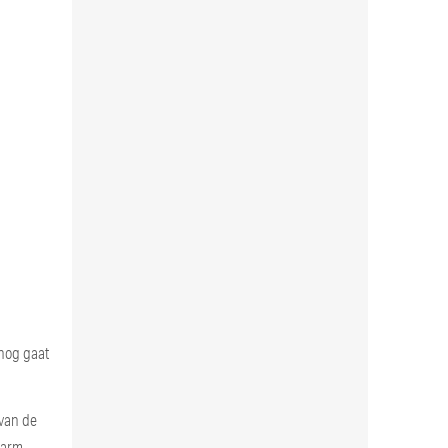
 nog gaat
 van de
darm