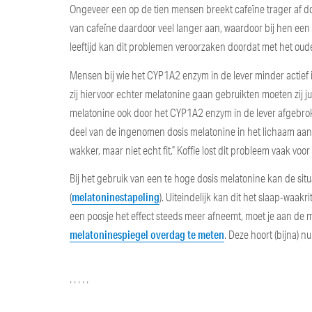
Ongeveer een op de tien mensen breekt cafeïne trager af doo
van cafeïne daardoor veel langer aan, waardoor bij hen een k
leeftijd kan dit problemen veroorzaken doordat met het oud
Mensen bij wie het CYP1A2 enzym in de lever minder actief
zij hiervoor echter melatonine gaan gebruikten moeten zij ju
melatonine ook door het CYP1A2 enzym in de lever afgebrok
deel van de ingenomen dosis melatonine in het lichaam aanwe
wakker, maar niet echt fit.” Koffie lost dit probleem vaak voor
Bij het gebruik van een te hoge dosis melatonine kan de sit
melatoninestapeling
(
). Uiteindelijk kan dit het slaap-waak
een poosje het effect steeds meer afneemt, moet je aan de
melatoninespiegel overdag te meten
. Deze hoort (bijna) nul
Categories
Tags
,
,
,
,
,