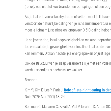
(reflux), wat leidt tot zuurbranden en oprispingen of een opg
Als je laat eet, vooral koolhydraten of vetten, moet je lichaa
verstoort de natuurlijke daling van je lichaamstemperatuur 
moet je lichaam juist afkoelen (ongeveer 0,5°C daling helpt het
Je spijsvertering, insulinegevoeligheid en melatonineprodu
toe en daalt de je gevoeligheid voor insuline. Laat op de av
kan remmen. Dit kan nachtelijke energiepieken of juist lage
Ook de structuur van je slaap verandert als je met een volle m
wordt tussentijds ’s nachts vaker wakker.
Bronnen:
Role of late-night eating in ci
Kim YI, Kim E, Lee Y, Park J.
Nutr. 2025 Mar;29(1):18-24.
Bohlman C, McLaren C, Ezzati A, Vial P, Ibrahim D, Anton SD