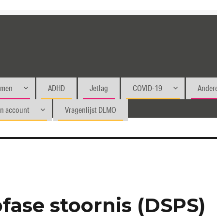
emen
ADHD
Jetlag
COVID-19
Andere
jn account
Vragenlijst DLMO
fase stoornis (DSPS)