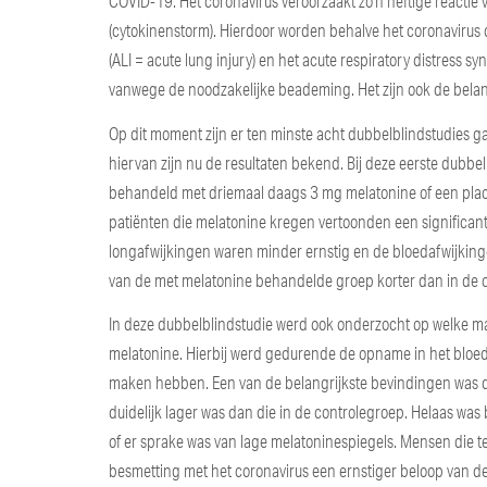
COVID-19. Het coronavirus veroorzaakt zo’n heftige reactie
(cytokinenstorm). Hierdoor worden behalve het coronavirus
(ALI = acute lung injury) en het acute respiratory distress s
vanwege de noodzakelijke beademing. Het zijn ook de belang
Op dit moment zijn er ten minste acht dubbelblindstudies g
hiervan zijn nu de resultaten bekend. Bij deze eerste dubb
behandeld met driemaal daags 3 mg melatonine of een plac
patiënten die melatonine kregen vertoonden een significan
longafwijkingen waren minder ernstig en de bloedafwijking
van de met melatonine behandelde groep korter dan in de 
In deze dubbelblindstudie werd ook onderzocht op welke 
melatonine. Hierbij werd gedurende de opname in het bloed 
maken hebben. Een van de belangrijkste bevindingen was d
duidelijk lager was dan die in de controlegroep. Helaas w
of er sprake was van lage melatoninespiegels. Mensen die 
besmetting met het coronavirus een ernstiger beloop van d