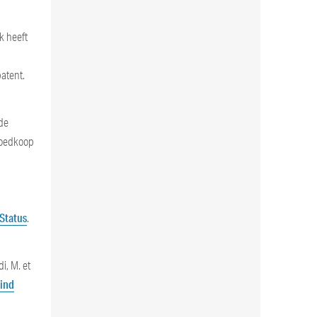
k heeft
atent.
 de
goedkoop
Status
.
i, M. et
lind