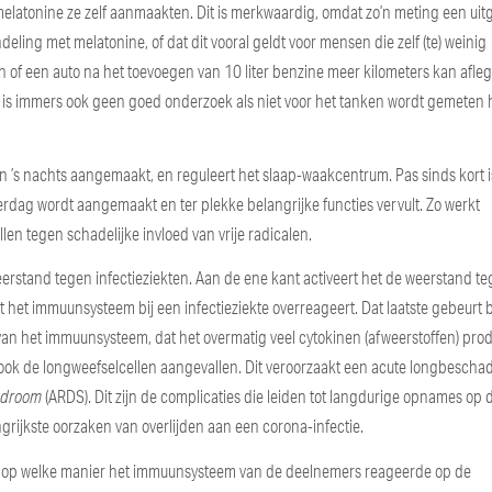
latonine ze zelf aanmaakten. Dit is merkwaardig, omdat zo’n meting een uit
deling met melatonine, of dat dit vooral geldt voor mensen die zelf (te) weinig
of een auto na het toevoegen van 10 liter benzine meer kilometers kan afl
, is immers ook geen goed onderzoek als niet voor het tanken wordt gemeten 
n ’s nachts aangemaakt, en reguleert het slaap-waakcentrum. Pas sinds kort i
erdag wordt aangemaakt en ter plekke belangrijke functies vervult. Zo werkt
len tegen schadelijke invloed van vrije radicalen.
rstand tegen infectieziekten. Aan de ene kant activeert het de weerstand t
t het immuunsysteem bij een infectieziekte overreageert. Dat laatste gebeurt b
 van het immuunsysteem, dat het overmatig veel cytokinen (afweerstoffen) pro
 ook de longweefselcellen aangevallen. Dit veroorzaakt een acute longbescha
yndroom
(ARDS). Dit zijn de complicaties die leiden tot langdurige opnames op 
rijkste oorzaken van overlijden aan een corona-infectie.
t op welke manier het immuunsysteem van de deelnemers reageerde op de