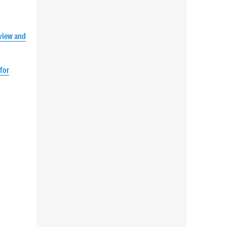
eview and
for
f