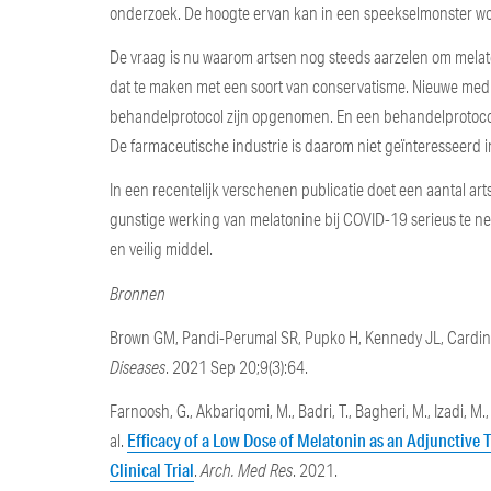
onderzoek. De hoogte ervan kan in een speekselmonster w
De vraag is nu waarom artsen nog steeds aarzelen om melat
dat te maken met een soort van conservatisme. Nieuwe med
behandelprotocol zijn opgenomen. En een behandelprotocol 
De farmaceutische industrie is daarom niet geïnteresseerd 
In een recentelijk verschenen publicatie doet een aantal 
gunstige werking van melatonine bij COVID-19 serieus te 
en veilig middel.
Bronnen
Brown GM, Pandi-Perumal SR, Pupko H, Kennedy JL, Cardin
Diseases
. 2021 Sep 20;9(3):64.
Farnoosh, G., Akbariqomi, M., Badri, T., Bagheri, M., Izadi, M.
Efficacy of a Low Dose of Melatonin as an Adjunctive
al.
Clinical Trial
.
Arch. Med Res
. 2021.