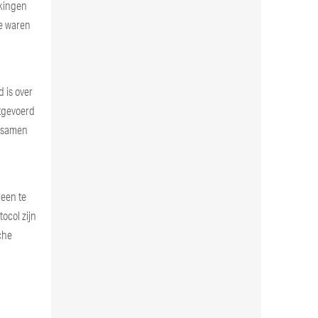
ekingen
ne waren
 is over
itgevoerd
k samen
leen te
ocol zijn
che