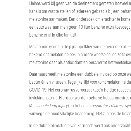
Helaas werd bij geen van de deelnemers gemeten hoeveel me
kans is om vast te stellen of iedereen gebaat is bij een behan
melatonine aanmaken. Een onderzoek om erachter te komen 
een auto waaraan men geen 10 liter benzine extra toevoegt
benzine er al in elke tank zit.
Melatonine wordt in de pijnappelklier van de hersenen allee
bekend dat melatonine ook in andere weefselcellen zelfs ov
melatonine daar als antioxidant en beschermt het weefselcel
Daarnaast heeft melatonine een dubbele invloed op onze wee
bacteriën en virussen. Tegelijkertijd voorkomt melatonine da
COVID-19. Het coronavirus veroorzaakt zo’n heftige reactie
(cytokinenstorm). Hierdoor worden behalve het coronavirus
(ALI =
acute lung injury
) en het acute
respiratory distress s
vanwege de noodzakelijke beademing. Het zijn ook de belang
In de dubbelblindstudie van Farnoosh werd ook onderzoch