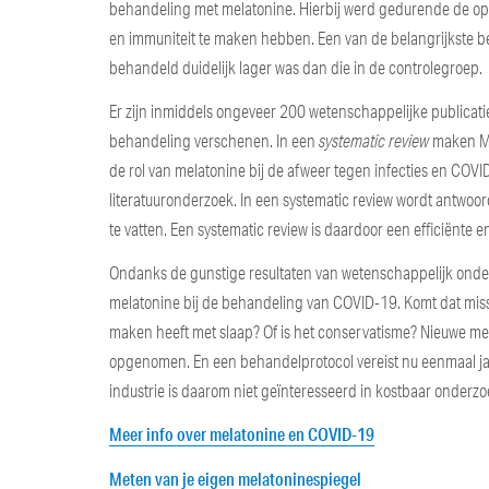
behandeling met melatonine. Hierbij werd gedurende de opn
en immuniteit te maken hebben. Een van de belangrijkste b
behandeld duidelijk lager was dan die in de controlegroep.
Er zijn inmiddels ongeveer 200 wetenschappelijke publicati
behandeling verschenen. In een
systematic review
maken Mo
de rol van melatonine bij de afweer tegen infecties en COVID
literatuuronderzoek. In een systematic review wordt antwoo
te vatten. Een systematic review is daardoor een efficiënte
Ondanks de gunstige resultaten van wetenschappelijk onder
melatonine bij de behandeling van COVID-19. Komt dat miss
maken heeft met slaap? Of is het conservatisme? Nieuwe me
opgenomen. En een behandelprotocol vereist nu eenmaal jar
industrie is daarom niet geïnteresseerd in kostbaar onderz
Meer info over melatonine en COVID-19
Meten van je eigen melatoninespiegel