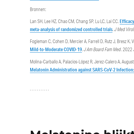
Bronnen:
Efficac
Lan SH, Lee HZ, Chao CM, Chang SP, Lu LC, Lai CC.
meta-analysis of randomized controlled trials
.
J Med Virol
Fogleman C, Cohen D, Mercier A, Farrell D, Rutz J, Bresz K, 
Mild-to-Moderate COVID-19
.
J Am Board Fam Med
. 2022 
Molina-Carballo A, Palacios-López R, Jerez-Calero A, Augu
Melatonin Administration against SARS-CoV-2 Infection:
Categories
Tags
,
,
,
,
,
,
,
,
,
,
,