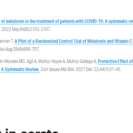
y of melatonin in the treatment of patients with COVID-19: A systematic r
.
2022 May;94(5):2102-2107.
A Pilot of a Randomized Control Trial of Melatonin and Vitamin C 
Vernon T.
Jul-Aug;35(4):695-707.
Protective Effect o
stín-Morales MC, Agil A, Muñoz-Hoyos A, Muñoz-Gallego A.
 A Systematic Review.
Curr Issues Mol Biol.
2021 Dec 22;44(1):31-45.