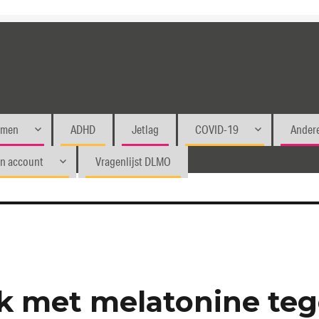
emen
ADHD
Jetlag
COVID-19
Andere
jn account
Vragenlijst DLMO
k met melatonine te