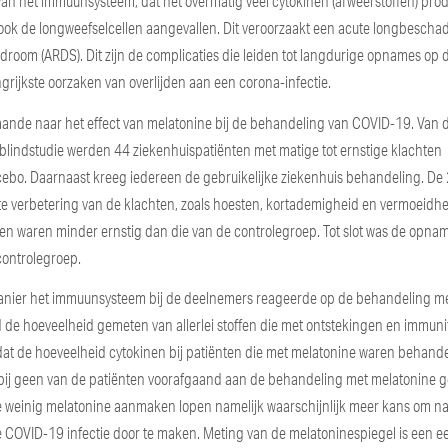
 van het immuunsysteem, dat het overmatig veel cytokinen (afweerstoffen) pro
 ook de longweefselcellen aangevallen. Dit veroorzaakt een acute longbescha
yndroom (ARDS). Dit zijn de complicaties die leiden tot langdurige opnames op 
rijkste oorzaken van overlijden aan een corona-infectie.
aande naar het effect van melatonine bij de behandeling van COVID-19. Van 
elblindstudie werden 44 ziekenhuispatiënten met matige tot ernstige klachten
ebo. Daarnaast kreeg iedereen de gebruikelijke ziekenhuis behandeling. De
te verbetering van de klachten, zoals hoesten, kortademigheid en vermoeidhe
en waren minder ernstig dan die van de controlegroep. Tot slot was de opna
controlegroep.
manier het immuunsysteem bij de deelnemers reageerde op de behandeling m
de hoeveelheid gemeten van allerlei stoffen die met ontstekingen en immunit
at de hoeveelheid cytokinen bij patiënten die met melatonine waren behand
as bij geen van de patiënten voorafgaand aan de behandeling met melatonine
te weinig melatonine aanmaken lopen namelijk waarschijnlijk meer kans om n
e COVID-19 infectie door te maken. Meting van de melatoninespiegel is een 