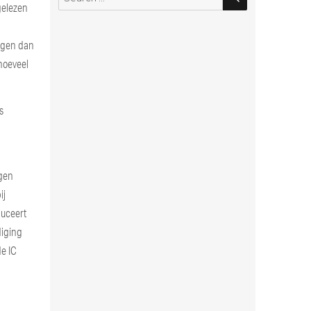
gelezen
for:
eggen dan
hoeveel
s
egen
ij
duceert
diging
de IC