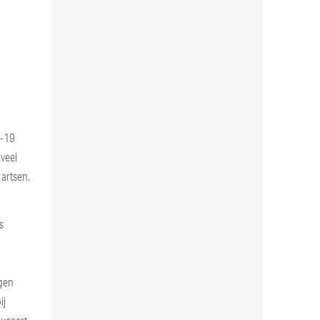
D-19
 veel
artsen,
s
egen
ij