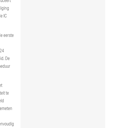
duceert
diging
de IC
de eerste
 24
id. De
meduur
et
eit te
eld
 gemeten
a
eenvoudig