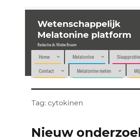
Wetenschappelijk
Melatonine platform
Redactie dr. Wiebe Braam
Home
Melatonine
Slaapprobl
Contact
Melatonine meten
Mi
Tag:
cytokinen
Nieuw onderzoe