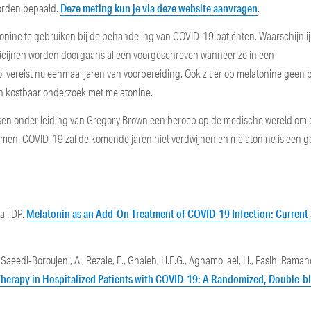
Deze meting kun je via deze website aanvragen
orden bepaald.
.
onine te gebruiken bij de behandeling van COVID-19 patiënten. Waarschijnlij
icijnen worden doorgaans alleen voorgeschreven wanneer ze in een
vereist nu eenmaal jaren van voorbereiding. Ook zit er op melatonine geen p
in kostbaar onderzoek met melatonine.
artsen onder leiding van Gregory Brown een beroep op de medische wereld om
nemen. COVID-19 zal de komende jaren niet verdwijnen en melatonine is een 
Melatonin as an Add-On Treatment of COVID-19 Infection: Current 
ali DP.
, Saeedi-Boroujeni, A., Rezaie, E., Ghaleh, H.E.G., Aghamollaei, H., Fasihi Ramand
 Therapy in Hospitalized Patients with COVID-19: A Randomized, Double-b