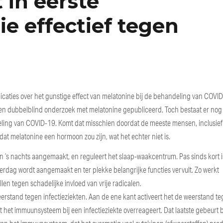
 in eerste
e effectief tegen
icaties over het gunstige effect van melatonine bij de behandeling van COVI
een dubbelblind onderzoek met melatonine gepubliceerd. Toch bestaat er nog
ling van COVID-19. Komt dat misschien doordat de meeste mensen, inclusief 
at melatonine een hormoon zou zijn, wat het echter niet is.
n ’s nachts aangemaakt, en reguleert het slaap-waakcentrum. Pas sinds kort i
erdag wordt aangemaakt en ter plekke belangrijke functies vervult. Zo werkt
len tegen schadelijke invloed van vrije radicalen.
rstand tegen infectieziekten. Aan de ene kant activeert het de weerstand t
t het immuunsysteem bij een infectieziekte overreageert. Dat laatste gebeurt b