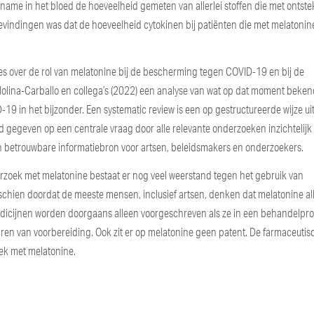
ame in het bloed de hoeveelheid gemeten van allerlei stoffen die met ontst
evindingen was dat de hoeveelheid cytokinen bij patiënten die met melatoni
es over de rol van melatonine bij de bescherming tegen COVID-19 en bij de
lina-Carballo en collega’s (2022) een analyse van wat op dat moment bekend
-19 in het bijzonder. Een systematic review is een op gestructureerde wijze u
rd gegeven op een centrale vraag door alle relevante onderzoeken inzichtelij
 en betrouwbare informatiebron voor artsen, beleidsmakers en onderzoekers.
zoek met melatonine bestaat er nog veel weerstand tegen het gebruik van
chien doordat de meeste mensen, inclusief artsen, denken dat melatonine al
dicijnen worden doorgaans alleen voorgeschreven als ze in een behandelprot
en van voorbereiding. Ook zit er op melatonine geen patent. De farmaceutis
oek met melatonine.