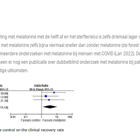
ng met melatonine met de helft af en het sterfterisico is zelfs driemaal lager
met melatonine zelfs bijna viermaal sneller dan zonder melatonine (zie forest 
van meerdere onderzoeken met melatonine bij mensen met COVID (Lan 2022). D
en er nog een publicatie over dubbelblind onderzoek met melatonine bij pa
ige uitkomsten.