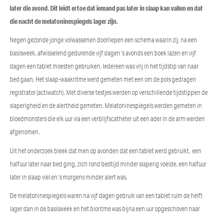
later die avond. Dit leidt ertoe dat iemand pas later in slaap kan vallen en dat
die nacht de melatoninespiegels lager zijn.
Negen gezonde jonge volwassenen doorliepen een schema waarin zij, na een
basisweek, afwisselend gedurende vijf dagen ’s avonds een boek lazen en vijf
dagen een tablet moesten gebruiken. Iedereen was vrij in het tijdstip van naar
bed gaan. Het slaap-waakritme werd gemeten met een om de pols gedragen
registrator (actiwatch). Met diverse testjes werden op verschillende tijdstippen de
slaperigheid en de alertheid gemeten. Melatoninespiegels werden gemeten in
bloedmonsters die elk uur via een verblijfscatheter uit een ader in de arm werden
afgenomen.
Uit het onderzoek bleek dat men op avonden dat een tablet werd gebruikt, een
halfuur later naar bed ging, zich rond bedtijd minder slaperig voelde, een halfuur
later in slaap viel en ’s morgens minder alert was.
De melatoninespiegels waren na vijf dagen gebruik van een tablet ruim de helft
lager dan in de basisweek en het bioritme was bijna een uur opgeschoven naar