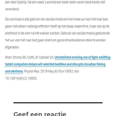
een later tijdstip. Na een week ’s avonds een boek lezen waren deze beide niet
veranderd.
De conclusie is dat gebruik van sociale media binnen twee uur voor het naar bed
gaan niet alleen nadelige effecten heeft op het slaap-waakritme, maar ook op de
alertheid in de uren na het wakker worden. Gebruik van sociale media gedurende
het uur voor het naar bed gaan dient om gezondheidsredenen sterk te worden
afgeraden.
Bron:
Chinoy ED, Duffy JF, Czeisler CA.
Unrestricted evening use of light-emitting
tablet computers delays self-selected bedtime and disrupts circadian timing
and alertness
.
Physiol Rep.
2018 May;6(10):e13692. doi:
10.14814/phy2.13692.
Categories
Geef een reactie