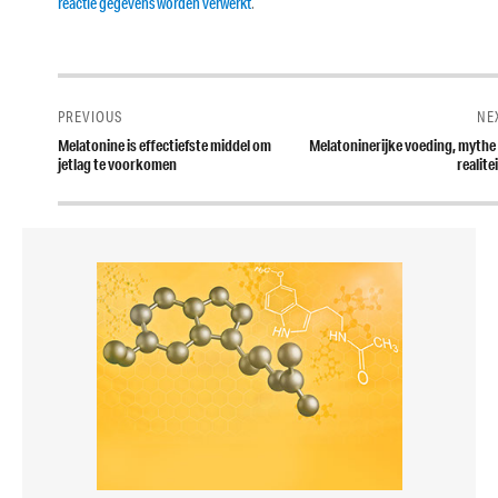
reactie gegevens worden verwerkt
.
Bericht
navigatie
PREVIOUS
NE
Previous
Next
Melatonine is effectiefste middel om
Melatoninerijke voeding, mythe 
post:
post:
jetlag te voorkomen
realite