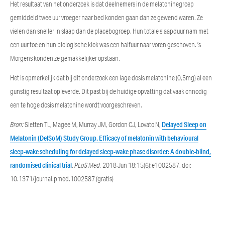
Het resultaat van het onderzoek is dat deelnemers in de melatoninegroep
gemiddeld twee uur vroeger naar bed konden gaan dan ze gewend waren. Ze
vielen dan sneller in slaap dan de placebogroep. Hun totale slaapduur nam met
een uur toe en hun biologische klok was een halfuur naar voren geschoven. ’s
Morgens konden ze gemakkelijker opstaan.
Het is opmerkelijk dat bij dit onderzoek een lage dosis melatonine (0,5mg) al een
gunstig resultaat opleverde. Dit past bij de huidige opvatting dat vaak onnodig
een te hoge dosis melatonine wordt voorgeschreven.
Bron:
Sletten TL, Magee M, Murray JM, Gordon CJ, Lovato N,
Delayed Sleep on
Melatonin (DelSoM) Study Group. Efficacy of melatonin with behavioural
sleep-wake scheduling for delayed sleep-wake phase disorder: A double-blind,
randomised clinical trial
.
PLoS Med.
2018 Jun 18;15(6):e1002587. doi:
10.1371/journal.pmed.1002587 (gratis)
Categories