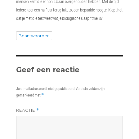
mensen kent die er non 24 aan overgehouden hebben. Met de tijd
iedere keer een half uur terug lukt tot een bepaalde hoogte. Klopt het
dat je met die test weet wat je biologische slaapritme is?
Beantwoorden
Geef een reactie
Je e-mailadres wordt niet gepubliceerd.
Vereiste velden zijn
gemarkeerd met
*
REACTIE
*