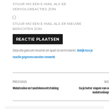
STUUR MIJ EEN E-MAIL ALS ER
VERVOLGREACTIES ZIJN.
STUUR MIJ EEN E-MAIL ALS ER NIEUWE
BERICHTEN ZIJN.
Deze site gebruikt Akismet om spam te verminderen.
Bekijk hoe je
reactie gegevens worden verwerkt
.
Bericht
navigatie
PREVIOUS
NE
Previous
Next
Melatonine en tandvleesontsteking
Ga je beter slapen van 
post:
post:
melatoninepi