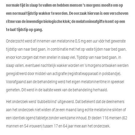
normale tijd in slaap te vallen en hebben mensen ’s morgens moeite om op
een normaal tijdstip wakker te worden. De oorzaak hiervan is een verschoven
ritme van de inwendige biologische klok; de melatonineafgifte komt op een
te laat tijdstip op gang.
Onderzocht werd of innemen van melatonine 0,5 mg een uur vóór het gewenste
tijdstip van naar bed gaan, in combinatie met het op vaste tijden naar bed gaan,
ervoor kon zorgen dat men sneller in slaap viel. Tijdstip van naar bed gaan, in
slaap vallen, eventueel nachtelijk wakker worden en ’s morgens ontwaken werden
geregistreerd door middel van actigrafie (registratieapparaat in polsbandje).
Voorafgaand aan de behandeling werd het eigen melatonineritme in speeksel
gemeten. Dit werd in de laatste week van de behandeling herhaald.
Het onderzoek werd ‘dubbelblind’ uitgevoerd. Dat betekent dat de deelnemers
aan het onderzoek niet wisten of ze een maand lang echte melatonine slikten of
een identiek ogend tabletje zonder werkzame inhoud. Er deden 116 mensen (62
mannen en 54 vrouwen) tussen 17 en 64 jaar mee aan het onderzoek.