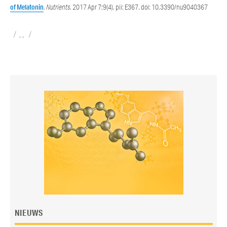
of Melatonin
.
Nutrients
. 2017 Apr 7;9(4). pii: E367. doi: 10.3390/nu9040367
Categories
Tags
,
,
NIEUWS