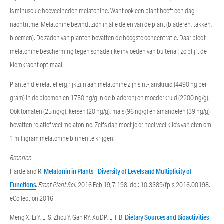
is minuscule hoeveelheden melatonine. Want ook een plant heeft een dag-
nachtritme. Melatonine bevindt zich in alle delen van de plant (bladeren, takken,
bloemen). De zaden van planten bevatten de hoogste concentratie. Daar biedt
melatonine bescherming tegen schadelijke invloeden van buitenaf; zo blijft de
kiemkracht optimaal.
Planten die relatief erg rijk zijn aan melatonine zijn sint-janskruid (4490 ng per
gram) in de bloemen en 1750 ng/g in de bladeren) en moederkruid (2200 ng/g).
Ook tomaten (25 ng/g), kersen (20 ng/g), mais (96 ng/g) en amandelen (39 ng/g)
bevatten relatief veel melatonine. Zelfs dan moet je er heel veel kilo’s van eten om
1 milligram melatonine binnen te krijgen.
Bronnen
Hardeland R.
Melatonin in Plants – Diversity of Levels and Multiplicity of
Functions
.
Front Plant Sci.
2016 Feb 19;7:198. doi: 10.3389/fpls.2016.00198.
eCollection 2016
Meng X, Li Y, Li S, Zhou Y, Gan RY, Xu DP, Li HB.
Dietary Sources and Bioactivities