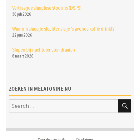
Vertraagde slaapfase stoornis (DSPS)
30 juli 2026
Waarom slaap je slechter als je ’s avonds koffie drinkt?
22 juni 2026
Slapen bij nachtdiensten draaien
8 maart 2026
ZOEKEN IN MELATONINE.NU
SE
Search
for:
Over deze website
Disclaimer