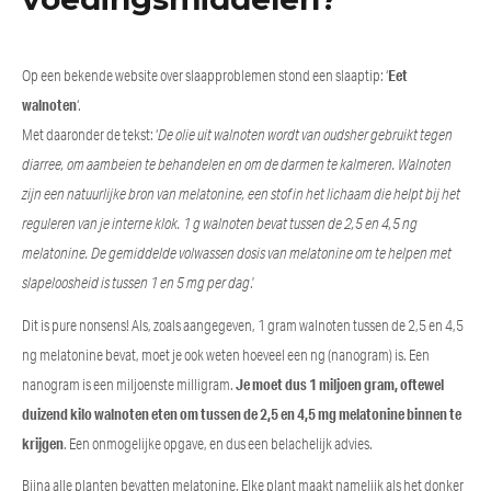
Op een bekende website over slaapproblemen stond een slaaptip: ‘
Eet
walnoten
‘.
Met daaronder de tekst: ‘
De olie uit walnoten wordt van oudsher gebruikt tegen
diarree, om aambeien te behandelen en om de darmen te kalmeren. Walnoten
zijn een natuurlijke bron van melatonine, een stof in het lichaam die helpt bij het
reguleren van je interne klok. 1 g walnoten bevat tussen de 2,5 en 4,5 ng
melatonine. De gemiddelde volwassen dosis van melatonine om te helpen met
slapeloosheid is tussen 1 en 5 mg per dag
.’
Dit is pure nonsens! Als, zoals aangegeven, 1 gram walnoten tussen de 2,5 en 4,5
ng melatonine bevat, moet je ook weten hoeveel een ng (nanogram) is. Een
nanogram is een miljoenste milligram.
Je moet dus 1 miljoen gram, oftewel
duizend kilo walnoten eten om tussen de 2,5 en 4,5 mg melatonine binnen te
krijgen
. Een onmogelijke opgave, en dus een belachelijk advies.
Bijna alle planten bevatten melatonine. Elke plant maakt namelijk als het donker