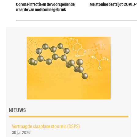
Previous
Next
Corona-infectie en de voorspellende
Melatonine bestrijdt COVID-
post:
post:
waarde van melatoninegebruik
NIEUWS
Vertraagde slaapfase stoornis (DSPS)
30 juli 2026