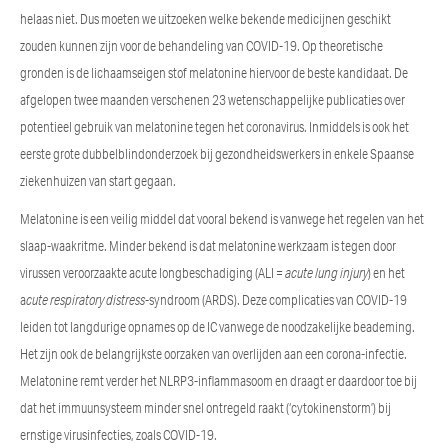
helaas niet. Dus moeten we uitzoeken welke bekende medicijnen geschikt
zouden kunnen zijn voor de behandeling van COVID-19. Op theoretische
gronden is de lichaamseigen stof melatonine hiervoor de beste kandidaat. De
afgelopen twee maanden verschenen 23 wetenschappelijke publicaties over
potentieel gebruik van melatonine tegen het coronavirus. Inmiddels is ook het
eerste grote dubbelblindonderzoek bij gezondheidswerkers in enkele Spaanse
ziekenhuizen van start gegaan.
Melatonine is een veilig middel dat vooral bekend is vanwege het regelen van het
slaap-waakritme. Minder bekend is dat melatonine werkzaam is tegen door
virussen veroorzaakte acute longbeschadiging (ALI =
acute lung injury
) en het
a
cute respiratory distress
-syndroom (ARDS). Deze complicaties van COVID-19
leiden tot langdurige opnames op de IC vanwege de noodzakelijke beademing.
Het zijn ook de belangrijkste oorzaken van overlijden aan een corona-infectie.
Melatonine remt verder het NLRP3-inflammasoom en draagt er daardoor toe bij
dat het immuunsysteem minder snel ontregeld raakt (‘cytokinenstorm’) bij
ernstige virusinfecties, zoals COVID-19.