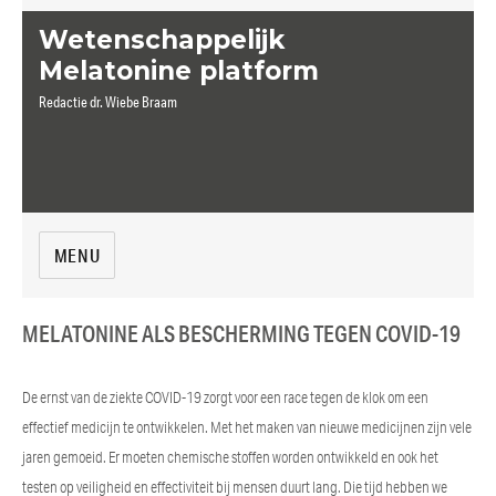
Wetenschappelijk
Melatonine platform
Redactie dr. Wiebe Braam
MENU
MELATONINE ALS BESCHERMING TEGEN COVID-19
De ernst van de ziekte COVID-19 zorgt voor een race tegen de klok om een
effectief medicijn te ontwikkelen. Met het maken van nieuwe medicijnen zijn vele
jaren gemoeid. Er moeten chemische stoffen worden ontwikkeld en ook het
testen op veiligheid en effectiviteit bij mensen duurt lang. Die tijd hebben we