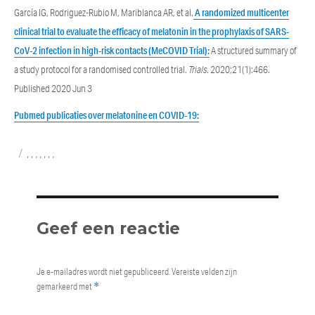
García IG, Rodriguez-Rubio M, Mariblanca AR, et al.
A randomized multicenter
clinical trial to evaluate the efficacy of melatonin in the prophylaxis of SARS-
CoV-2 infection in high-risk contacts (MeCOVID Trial):
A structured summary of
a study protocol for a randomised controlled trial.
Trials
. 2020;21(1):466.
Published 2020 Jun 3
Pubmed publicaties over melatonine en COVID-19:
Categories
Tags
,
,
,
,
,
,
,
Geef een reactie
Je e-mailadres wordt niet gepubliceerd.
Vereiste velden zijn
gemarkeerd met
*