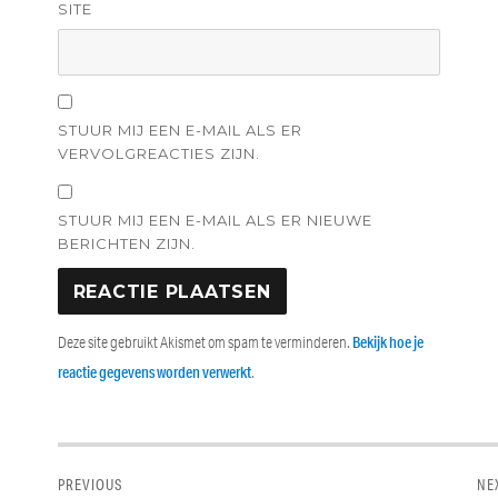
SITE
STUUR MIJ EEN E-MAIL ALS ER
VERVOLGREACTIES ZIJN.
STUUR MIJ EEN E-MAIL ALS ER NIEUWE
BERICHTEN ZIJN.
Deze site gebruikt Akismet om spam te verminderen.
Bekijk hoe je
reactie gegevens worden verwerkt
.
Bericht
navigatie
PREVIOUS
NE