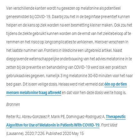
Van verschillende kanten wordt nu gewezen op melatonine als potentieel
geneesmiddel bij COVID-19. Daarbij zou het in de beginfase preventief kunnen
helpen en de kans op ziek worden na een besmetting kleiner maken. Ook zou het
tijdens de ziekte gebruikt kunnen worden om de ernst van het ziektebeloop af te
remmen en het risico op longcomplicaties te verkleinen. Hierover verscheen in
het laatste nummer van
Frontiers in Medicine
een uitgebreid artikel. Naast
diepgravende wetenschappelijke onderbouwing van het advies melatonine in te
zetten bij de preventie en behandeling van COVID-19 werd ook een praktisch
gebruiksadvies gegeven, namelijk 3 mg melatonine 30-60 minuten voor het naar
bed gaan. Dit is een veilige dosis. Helaas werd niet vermeld dat
één op de tien
mensen melatonine traag afbreekt
en dat voor hen deze dosis veel te hoog is.
Bronnen
Reiter RJ, Abreu-Gonzalez P, Marik PE, Dominguez-Rodriguez A.
Therapeutic
Algorithm for Use of Melatonin in Patients With COVID-19
.
Front Med
(Lausanne). 2020;7:226. Published 2020 May 15