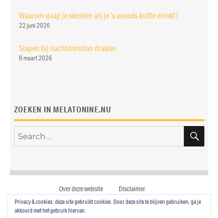
Waarom slaap je slechter als je ’s avonds koffie drinkt?
22 juni 2026
Slapen bij nachtdiensten draaien
8 maart 2026
ZOEKEN IN MELATONINE.NU
SE
Search
for:
Over deze website
Disclaimer
Privacy & cookies: deze site gebruikt cookies. Door deze site te blijven gebruiken, ga je
mail
twitter
facebook
akkoord met het gebruik hiervan.