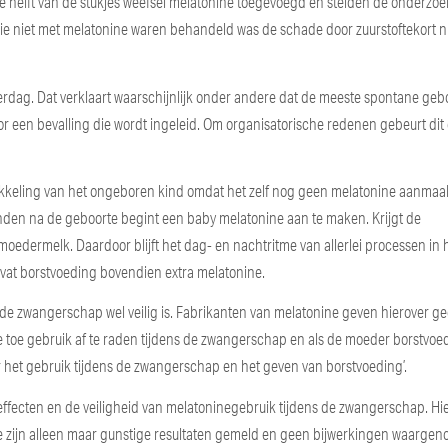
helft van de stukjes weefsel melatonine toegevoegd en stelden de onderzoe
 die niet met melatonine waren behandeld was de schade door zuurstoftekort n
erdag. Dat verklaart waarschijnlijk onder andere dat de meeste spontane gebo
or een bevalling die wordt ingeleid. Om organisatorische redenen gebeurt dit
ikkeling van het ongeboren kind omdat het zelf nog geen melatonine aanmaak
anden na de geboorte begint een baby melatonine aan te maken. Krijgt de
moedermelk. Daardoor blijft het dag- en nachtritme van allerlei processen in 
vat borstvoeding bovendien extra melatonine.
s de zwangerschap wel veilig is. Fabrikanten van melatonine geven hierover g
ve toe gebruik af te raden tijdens de zwangerschap en als de moeder borstvoe
 het gebruik tijdens de zwangerschap en het geven van borstvoeding’.
 effecten en de veiligheid van melatoninegebruik tijdens de zwangerschap. Hie
e zijn alleen maar gunstige resultaten gemeld en geen bijwerkingen waarge