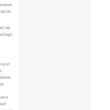
 kinderen
 dan de
kt. Het
het begin
druk en
er
eboorte.
van
rom is
kort