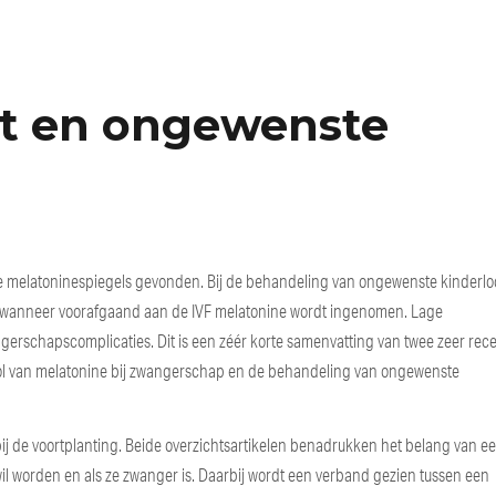
rt en ongewenste
ge melatoninespiegels gevonden. Bij de behandeling van ongewenste kinderl
r wanneer voorafgaand aan de IVF melatonine wordt ingenomen. Lage
ngerschapscomplicaties. Dit is een zéér korte samenvatting van twee zeer rec
rol van melatonine bij zwangerschap en de behandeling van ongewenste
bij de voortplanting. Beide overzichtsartikelen benadrukken het belang van e
l worden en als ze zwanger is. Daarbij wordt een verband gezien tussen een