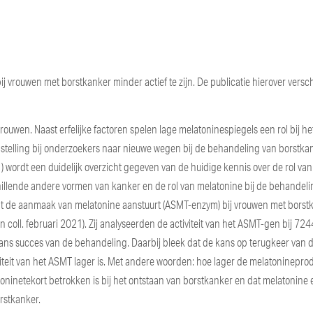
j vrouwen met borstkanker minder actief te zijn. De publicatie hierover vers
uwen. Naast erfelijke factoren spelen lage melatoninespiegels een rol bij he
gstelling bij onderzoekers naar nieuwe wegen bij de behandeling van borstkan
) wordt een duidelijk overzicht gegeven van de huidige kennis over de rol van
hillende andere vormen van kanker en de rol van melatonine bij de behandel
dat de aanmaak van melatonine aanstuurt (ASMT-enzym) bij vrouwen met borst
n coll. februari 2021). Zij analyseerden de activiteit van het ASMT-gen bij 724
ans succes van de behandeling. Daarbij bleek dat de kans op terugkeer van 
viteit van het ASMT lager is. Met andere woorden: hoe lager de melatonineprod
toninetekort betrokken is bij het ontstaan van borstkanker en dat melatonine
rstkanker.