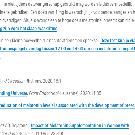
ine niet tijdens de zwangerschap gebruikt mag worden is dus vermoedelijk
onine te gebruiken. Een dosis van 1 mg is waarschijnlijk voldoende, aangezien
erstijgen. Als je ’s avonds een te hoge dosis melatonine inneemt kan dit lei
g zijn voor het slaap-waakritme
.
Deze test kun je vi
en in een kleine hoeveelheid ’s nachts afgenomen speeksel.
toninespiegel overdag tussen 12.00 en 14.00 uur een melatoninespiegel 
.
th
.
J Circadian
Rhythms. 2020;18:1
nding Universe
.
Front Endocrinol
(Lausanne). 2020;11:85
reduction of melatonin levels is associated with the development of pree
Impact of Melatonin Supplementation in Women with
ez AB, Bejarano I.
ntioxidants
(Basel). 2019 Aug 23;8(9)