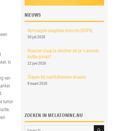
NIEUWS
Vertraagde slaapfase stoornis (DSPS)
cheen
30 juli 2026
Waarom slaap je slechter als je ’s avonds
t
koffie drinkt?
ker. In
22 juni 2026
Slapen bij nachtdiensten draaien
ing van
8 maart 2026
kanker
4
de tumor
uctie,
ZOEKEN IN MELATONINE.NU
 een
SEARCH
Search