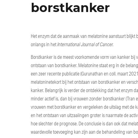
borstkanker
Het enzym dat de aanmaak van melatonine aanstuurt blijkt bi
onlangs in het
International Journal of Cancer.
Borstkanker is de meest voorkomende vorm van kanker bij vro
ontstaan van borstkanker. Melatonine staat erg in de belan
een zeer recente publicatie (Gurunathan en coll. maart 2021
melatoninetekort bij het ontstaan van borstkanker en versc
kanker. Belangrijk is verder de ontdekking dat het enzym 
minder actief is, dan bij vrouwen zonder borstkanker (Tran e
vrouwen met borstkanker en vergeleken de uitslag met de k
en het ontstaan van uitzaaiingen groter is naarmate de acti
hoe slechter de prognose. De conclusie is dan ook dat mela
waardevolle toevoeging kan zijn aan de behandeling van bo