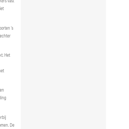
kers vast
iet
orten ’s
 echter
t. Het
het
een
ding
rbij
nomen. De