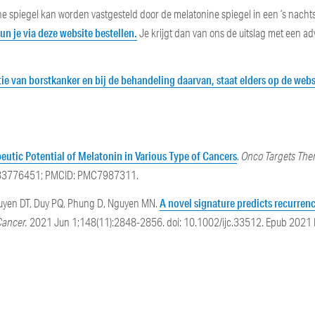
ine spiegel kan worden vastgesteld door de melatonine spiegel in een ’s nacht
kun je via deze website bestellen.
Je krijgt dan van ons de uitslag met een ad
tie van borstkanker en bij de behandeling daarvan, staat elders op de webs
eutic Potential of Melatonin in Various Type of Cancers
.
Onco Targets Ther
: 33776451; PMCID: PMC7987311.
A novel signature predicts recurrenc
guyen DT, Duy PQ, Phung D, Nguyen MN.
Cancer.
2021 Jun 1;148(11):2848-2856. doi: 10.1002/ijc.33512. Epub 2021 