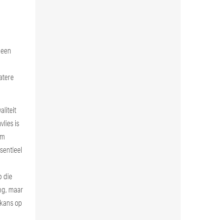
 een
atere
liteit
lies is
am
sentieel
p die
ng, maar
 kans op