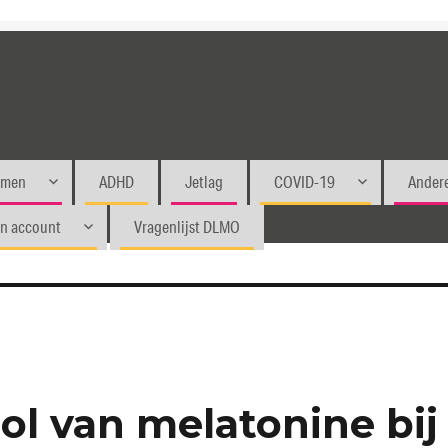
emen
ADHD
Jetlag
COVID-19
Andere
jn account
Vragenlijst DLMO
ol van melatonine bij