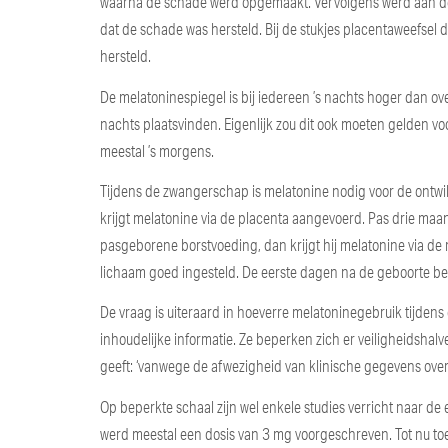
waarna de schade werd opgemaakt. Vervolgens werd aan de 
dat de schade was hersteld. Bij de stukjes placentaweefsel
hersteld.
De melatoninespiegel is bij iedereen ’s nachts hoger dan ov
nachts plaatsvinden. Eigenlijk zou dit ook moeten gelden vo
meestal ’s morgens.
Tijdens de zwangerschap is melatonine nodig voor de ontw
krijgt melatonine via de placenta aangevoerd. Pas drie ma
pasgeborene borstvoeding, dan krijgt hij melatonine via de 
lichaam goed ingesteld. De eerste dagen na de geboorte be
De vraag is uiteraard in hoeverre melatoninegebruik tijden
inhoudelijke informatie. Ze beperken zich er veiligheidshal
geeft: ‘vanwege de afwezigheid van klinische gegevens over
Op beperkte schaal zijn wel enkele studies verricht naar de
werd meestal een dosis van 3 mg voorgeschreven. Tot nu to