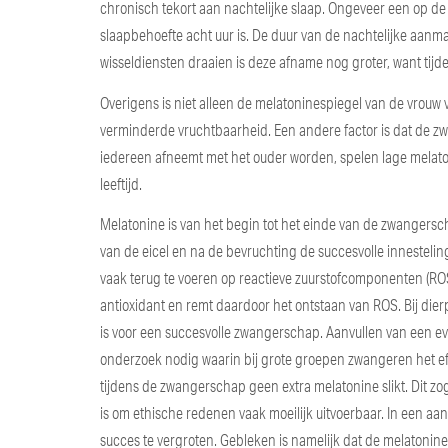
chronisch tekort aan nachtelijke slaap. Ongeveer een op de 
slaapbehoefte acht uur is. De duur van de nachtelijke aanm
wisseldiensten draaien is deze afname nog groter, want tij
Overigens is niet alleen de melatoninespiegel van de vrouw
verminderde vruchtbaarheid. Een andere factor is dat de z
iedereen afneemt met het ouder worden, spelen lage melaton
leeftijd.
Melatonine is van het begin tot het einde van de zwangersch
van de eicel en na de bevruchting de succesvolle innesteling
vaak terug te voeren op reactieve zuurstofcomponenten (R
antioxidant en remt daardoor het ontstaan van ROS. Bij di
is voor een succesvolle zwangerschap. Aanvullen van een event
onderzoek nodig waarin bij grote groepen zwangeren het ef
tijdens de zwangerschap geen extra melatonine slikt. Dit z
is om ethische redenen vaak moeilijk uitvoerbaar. In een a
succes te vergroten. Gebleken is namelijk dat de melatoni