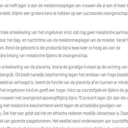
 de helft lager is dan de melatoninespiegel van vrouwen die al een of meer
ndeld, blijken een grotere kans te hebben op een succesvolle zwangerschap
ormale ontwikkeling van het ongeboren kind, dat nog geen melatonine aanmaa
rdoor het dag- en nachtritme van de melatoninespiegel van de moeder. Vanaf 
. Rond de geboorte is die productie bijna twee keer zo hoog als voor de
ijke belang van melatonine tijdens de zwangerschap.
 ontwikkeling van de placenta. Vooral de gunstige invloed op de vorming van
elangrijk. Dit biedt namelijk bescherming tegen het ontstaan van hoge bloed
bloeddruk verhoogd is, neemt de functie van de placenta af en kunnen er mind
n het ongeboren kind en geeft een hoger risico op zuurstofgebrek tijdens de g
vrouwen met zwangerschapsvergiftiging bijna 70 procent lager zijn dan die 
g met melatonine beschermend werkt tegen de schadelijke gevolgen van
 Ook hiervoor geldt dat het om ethische redenen moeilijk uitvoerbaar is. Daa
sel van gezonde pasgeborenen. Het weefsel werd onderworpen aan zuurstofte