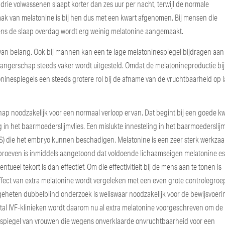
drie volwassenen slaapt korter dan zes uur per nacht, terwijl de normale
aak van melatonine is bij hen dus met een kwart afgenomen. Bij mensen die
dens de slaap overdag wordt erg weinig melatonine aangemaakt.
 van belang. Ook bij mannen kan een te lage melatoninespiegel bijdragen aan
wangerschap steeds vaker wordt uitgesteld. Omdat de melatonineproductie bij
inespiegels een steeds grotere rol bij de afname van de vruchtbaarheid op l
ap noodzakelijk voor een normaal verloop ervan. Dat begint bij een goede kwa
 in het baarmoederslijmvlies. Een mislukte innesteling in het baarmoederslijmv
OS) die het embryo kunnen beschadigen. Melatonine is een zeer sterk werkza
erproeven is inmiddels aangetoond dat voldoende lichaamseigen melatonine es
ueel tekort is dan effectief. Om die effectivitieit bij de mens aan te tonen is
fect van extra melatonine wordt vergeleken met een even grote controlegroe
ogeheten dubbelblind onderzoek is weliswaar noodzakelijk voor de bewijsvoeri
antal IVF-klinieken wordt daarom nu al extra melatonine voorgeschreven om de
nespiegel van vrouwen die wegens onverklaarde onvruchtbaarheid voor een