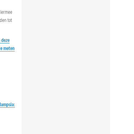
 hiermee
den tot
a deze
te meten
clampsia: