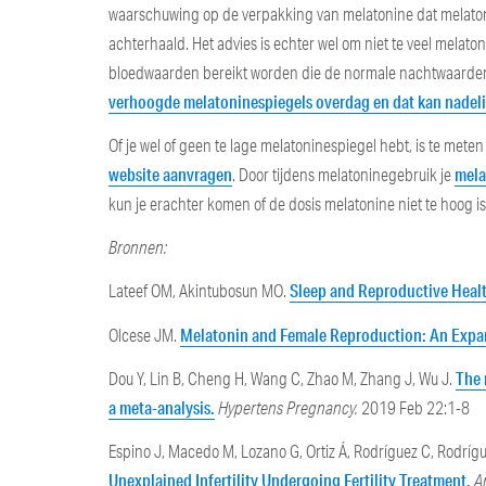
waarschuwing op de verpakking van melatonine dat melaton
achterhaald. Het advies is echter wel om niet te veel melat
bloedwaarden bereikt worden die de normale nachtwaarden ov
verhoogde melatoninespiegels overdag en dat kan nadeli
Of je wel of geen te lage melatoninespiegel hebt, is te met
website aanvragen
mela
. Door tijdens melatoninegebruik je
kun je erachter komen of de dosis melatonine niet te hoog is
Bronnen:
Sleep and Reproductive Heal
Lateef OM, Akintubosun MO.
Melatonin and Female Reproduction: An Expa
Olcese JM.
The 
Dou Y, Lin B, Cheng H, Wang C, Zhao M, Zhang J, Wu J.
a meta-analysis.
Hypertens Pregnancy.
2019 Feb 22:1-8
Espino J, Macedo M, Lozano G, Ortiz Á, Rodríguez C, Rodrígu
Unexplained Infertility Undergoing Fertility Treatment.
A