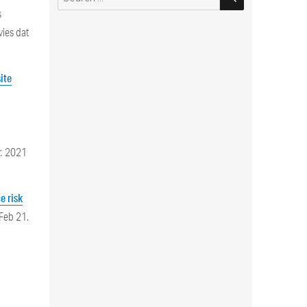
for:
s
vies dat
ite
.
2021
e risk
Feb 21.