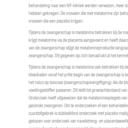
behandeling naar een IVF-kliniek werden verwezen, meer dan
hebben gekregen. De vrouwen die met melatonine zijn beha
vrouwen die een placebo krijgen.
Tijdens de zwangerschap is melatonine betrokken bij de n
krijgt melatonine via de placenta aangevoerd en heeft daa
van de zwangerschap stijgt de melatonineproductie langzaam
zwangerschap. Dit gegeven op zich benadrukt al het kennel
Tijdens de zwangerschap is melatonine ook betrokken bij de
bloedvaten vanaf het prille begin van de zwangerschap is b
het risico op toxicose (zwangerschapsvergiftiging). Als de 
voedingsstoffen passeren. Dit leidt tot groeiachterstand va
Onderzoek heeft uitgewezen dat de melatoninespiegels van 
gezonde zwangeren. Om te onderzoeken of een behandelin
zuurstofgebrek is dubbelblind onderzoek met placebo nodig.
gekozen voor onderzoek van navelstreng- en placentaweef