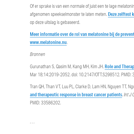
Of er sprake is van een normale of juist een te lage melaton
Deze zelftest 
afgenomen speekselmonster te laten meten.
op deze uitslag is gebaseerd.
Meer informatie over de rol van melatonine bij de preven
www.melatonine.nu
.
Bronnen
Role and Therap
Gurunathan S, Qasim M, Kang MH, Kim JH.
Mar 18;14:2019-2052. doi: 10.2147/OTT.S298512. PMID
Tran QH, Than VT, Luu PL, Clarke D, Lam HN, Nguyen TT, N
and therapeutic response in breast cancer patients
.
Int J 
PMID: 33586202.
Categories
Tags
,
,
,